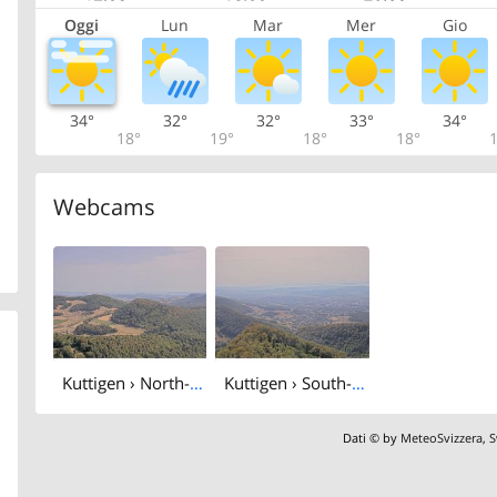
Oggi
Lun
Mar
Mer
Gio
34°
32°
32°
33°
34°
18°
19°
18°
18°
1
Webcams
Kuttigen › North-east: Asperstrihe Grillplatz
Kuttigen › South-east: › South-East
Dati © by
MeteoSvizzera
,
S