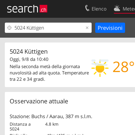
Elenco
Mete
Il vostro profolio
Contatti
Area clienti
Condizioni d’u
Informazioni Legali
Protezione dei
5024 Küttigen
Oggi, 9/8 da 10:40
28°
Nella seconda metà della giornata
nuvolosità ad alta quota. Temperature
tra 22 e 34 gradi.
Osservazione attuale
Stazione: Buchs / Aarau, 387 m s.l.m.
Distanza a
4.8 km
5024