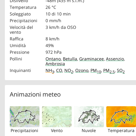
Dislivello
-48m (435 m s.l.m.)
Temperatura
26 °C
Soleggiato
10 di 10 min
Precipitazioni
0 mm/h
Velocità del
3 km/h
da OSO
vento
Raffica
8 km/h
Umidità
49%
Pressione
972 hPa
Pollini
Ontano
,
Betulla
,
Graminacee
,
Assenzio
,
Ambrosia
Inquinanti
NH
,
CO
,
NO
,
Ozono
,
PM
,
PM
,
SO
3
2
10
2.5
2
Animazioni meteo
Precipitazioni
Vento
Nuvole
Temperatura