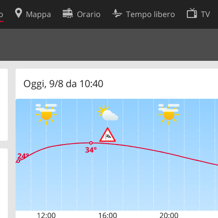
o
Mappa
Orario
Tempo libero
TV
Politica sui cookie
so
Preferenze cookie
 dati
Sviluppatori
Oggi, 9/8 da 10:40