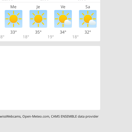
Me
Je
Ve
Sa
33°
35°
34°
32°
8°
18°
19°
18°
wissWebcams
,
Open-Meteo.com
,
CAMS ENSEMBLE data provider