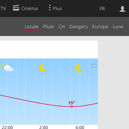
 TV
Cinéma
Plus
FR
Locale
Pluie
CH
Dangers
Europe
Lune
es
Web
Apps