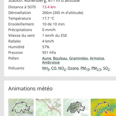
Station: Rünenberg, 611 m d'altitude
Distance à 5070
13.4 km
Dénivellation
266m (345 m d'altitude)
Température
17.7 °C
Ensoleillement
10 de 10 min
Précipitations
0 mm/h
Vitesse du vent
1 km/h
du ESE
Rafales
4 km/h
Humidité
57%
Pression
951 hPa
Pollen
Aune
,
Bouleau
,
Graminées
,
Armoise
,
Ambroisie
Polluants
NH
,
CO
,
NO
,
Ozone
,
PM
,
PM
,
SO
3
2
10
2.5
2
Animations météo