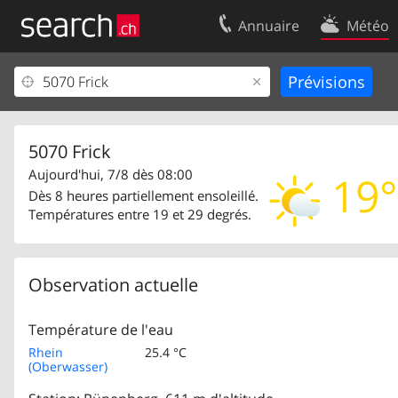
Annuaire
Météo
Votre inscription
Contact
Centre clients
Conditions d’
Mentions Légales
Protection 
5070 Frick
Aujourd'hui, 7/8 dès 08:00
19°
Dès 8 heures partiellement ensoleillé.
Températures entre 19 et 29 degrés.
Observation actuelle
Température de l'eau
Rhein
25.4 °C
(Oberwasser)