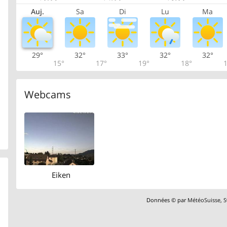
Auj.
Sa
Di
Lu
Ma
29°
32°
33°
32°
32°
15°
17°
19°
18°
1
Webcams
Eiken
Données © par
MétéoSuisse
,
S