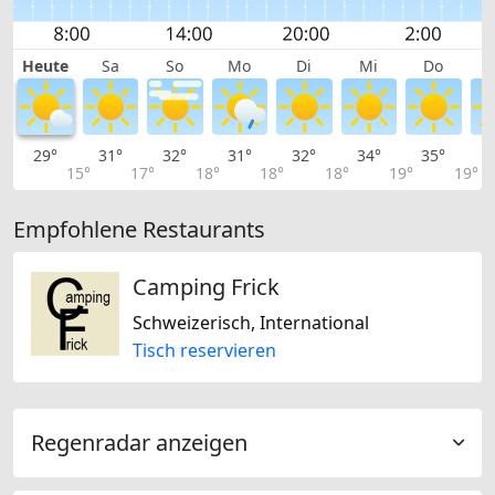
Heute
Sa
So
Mo
Di
Mi
Do
29°
31°
32°
31°
32°
34°
35°
3
15°
17°
18°
18°
18°
19°
19°
Empfohlene Restaurants
Camping Frick
Schweizerisch, International
Tisch reservieren
Regenradar anzeigen