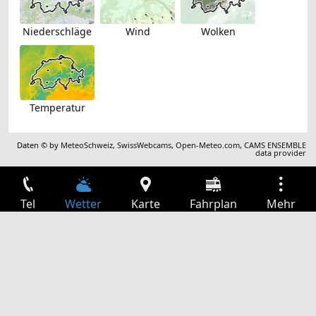
Niederschläge
Wind
Wolken
Temperatur
Daten © by
MeteoSchweiz
,
SwissWebcams
,
Open-Meteo.com
,
CAMS ENSEMBLE
data provider
Tel
Wetter
Karte
Fahrplan
Mehr
Anmelden
Dienste
Abfahrtstabelle