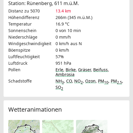
Station: Rünenberg, 611 m.ü.M.
Distanz zu 5070
13.4 km
Höhendifferenz
266m (345 m.ü.M.)
Temperatur
16.9 °C
Sonnenschein
0 von 10 min
Niederschläge
0 mm/h
Windgeschwindigkeit
0 km/h
aus N
Böenspitze
0 km/h
Luftfeuchtigkeit
57%
Luftdruck
951 hPa
Pollen
Erle
,
Birke
,
Gräser
,
Beifuss
,
Ambrosia
Schadstoffe
NH
,
CO
,
NO
,
Ozon
,
PM
,
PM
,
3
2
10
2.5
SO
2
Wetteranimationen