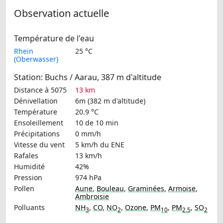
Observation actuelle
Température de l'eau
Rhein
25 °C
(Oberwasser)
Station: Buchs / Aarau, 387 m d'altitude
Distance à 5075
13 km
Dénivellation
6m (382 m d'altitude)
Température
20.9 °C
Ensoleillement
10 de 10 min
Précipitations
0 mm/h
Vitesse du vent
5 km/h
du ENE
Rafales
13 km/h
Humidité
42%
Pression
974 hPa
Pollen
Aune
,
Bouleau
,
Graminées
,
Armoise
,
Ambroisie
Polluants
NH
,
CO
,
NO
,
Ozone
,
PM
,
PM
,
SO
3
2
10
2.5
2