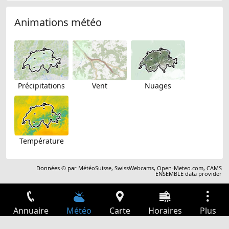
Animations météo
Précipitations
Vent
Nuages
Température
Données © par
MétéoSuisse
,
SwissWebcams
,
Open-Meteo.com
,
CAMS
ENSEMBLE data provider
Annuaire
Météo
Carte
Horaires
Plus