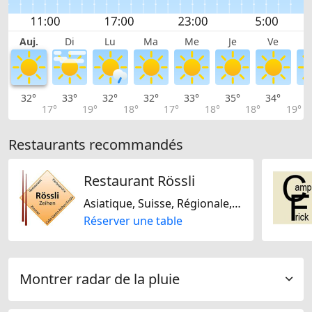
Auj.
Di
Lu
Ma
Me
Je
Ve
32°
33°
32°
32°
33°
35°
34°
3
17°
19°
18°
17°
18°
18°
19°
Restaurants recommandés
Restaurant Rössli
Asiatique, Suisse, Régionale, De saison, Hollandaise
Réserver une table
Montrer radar de la pluie