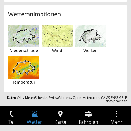
Wetteranimationen
Niederschläge
Wind
Wolken
Temperatur
Daten © by
MeteoSchweiz
,
SwissWebcams
,
Open-Meteo.com
,
CAMS ENSEMBLE
data provider
Tel
Wetter
Karte
Fahrplan
Mehr