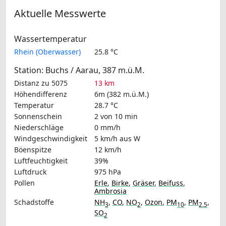
Aktuelle Messwerte
Wassertemperatur
Rhein (Oberwasser)
25.8 °C
Station: Buchs / Aarau, 387 m.ü.M.
Distanz zu 5075
13 km
Höhendifferenz
6m (382 m.ü.M.)
Temperatur
28.7 °C
Sonnenschein
2 von 10 min
Niederschläge
0 mm/h
Windgeschwindigkeit
5 km/h
aus W
Böenspitze
12 km/h
Luftfeuchtigkeit
39%
Luftdruck
975 hPa
Pollen
Erle
,
Birke
,
Gräser
,
Beifuss
,
Ambrosia
Schadstoffe
NH
,
CO
,
NO
,
Ozon
,
PM
,
PM
,
3
2
10
2.5
SO
2