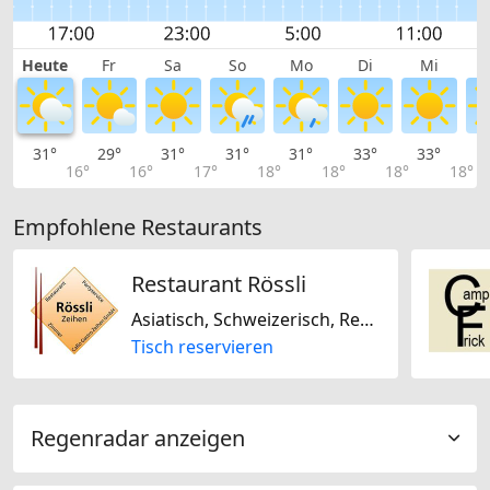
Heute
Fr
Sa
So
Mo
Di
Mi
31°
29°
31°
31°
31°
33°
33°
3
16°
16°
17°
18°
18°
18°
18°
Empfohlene Restaurants
Restaurant Rössli
Asiatisch, Schweizerisch, Regional, Saisonal, Niederländisch / Holländisch
Tisch reservieren
Regenradar anzeigen