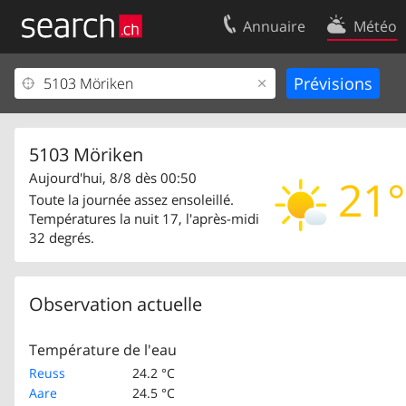
Annuaire
Météo
Votre inscription
Contact
Centre clients
Conditions d’
Mentions Légales
Protection 
5103 Möriken
Aujourd'hui, 8/8 dès 00:50
21°
Toute la journée assez ensoleillé.
Températures la nuit 17, l'après-midi
32 degrés.
Observation actuelle
Température de l'eau
Reuss
24.2 °C
Aare
24.5 °C