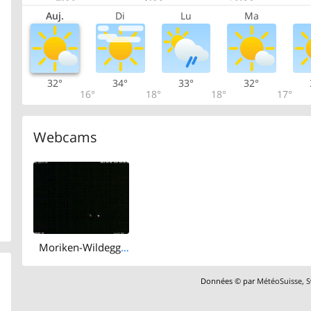
Auj.
Di
Lu
Ma
32°
34°
33°
32°
16°
18°
18°
17°
Webcams
Moriken-Wildegg › West: Schloss Wildegg - Museum Aargau
Données © par
MétéoSuisse
,
S