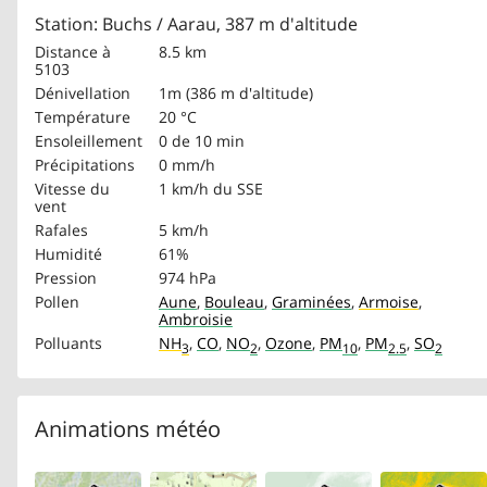
Station: Buchs / Aarau, 387 m d'altitude
Distance à
8.5 km
5103
Dénivellation
1m (386 m d'altitude)
Température
20 °C
Ensoleillement
0 de 10 min
Précipitations
0 mm/h
Vitesse du
1 km/h
du SSE
vent
Rafales
5 km/h
Humidité
61%
Pression
974 hPa
Pollen
Aune
,
Bouleau
,
Graminées
,
Armoise
,
Ambroisie
Polluants
NH
,
CO
,
NO
,
Ozone
,
PM
,
PM
,
SO
3
2
10
2.5
2
Animations météo