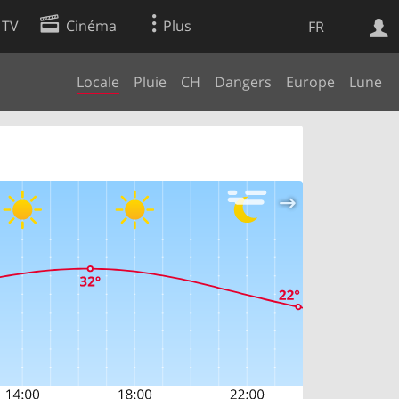
 TV
Cinéma
Plus
FR
Locale
Pluie
CH
Dangers
Europe
Lune
es
Web
Apps