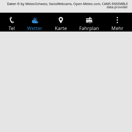
Daten © by
MeteoSchweiz
,
SwissWebcams
,
Open-Meteo.com
,
CAMS ENSEMBLE
data provider
Tel
Wetter
Karte
Fahrplan
Mehr
Anmelden
Dienste
Abfahrtstabelle
Freizeit
TV-Programm
Kinoprogramm
Websuche