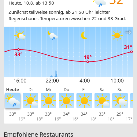
Heute, 10.8. ab 13:50
Zunächst teilweise sonnig, ab 21:50 Uhr leichter
Regenschauer. Temperaturen zwischen 22 und 33 Grad.
Heute
Di
Mi
Do
Fr
Sa
So
33°
33°
33°
34°
34°
33°
29°
2
19°
18°
16°
16°
18°
18°
17°
Empfohlene Restaurants