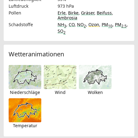
Luftdruck
973 hPa
Pollen
Erle
,
Birke
,
Gräser
,
Beifuss
,
Ambrosia
Schadstoffe
NH
,
CO
,
NO
,
Ozon
,
PM
,
PM
,
3
2
10
2.5
SO
2
Wetteranimationen
Niederschläge
Wind
Wolken
Temperatur