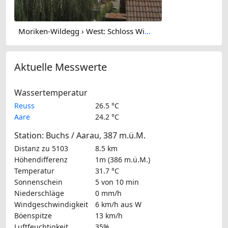
Moriken-Wildegg › West: Schloss Wildegg - Museum Aargau
Aktuelle Messwerte
Wassertemperatur
Reuss
26.5 °C
Aare
24.2 °C
Station: Buchs / Aarau, 387 m.ü.M.
Distanz zu 5103
8.5 km
Höhendifferenz
1m (386 m.ü.M.)
Temperatur
31.7 °C
Sonnenschein
5 von 10 min
Niederschläge
0 mm/h
Windgeschwindigkeit
6 km/h
aus W
Böenspitze
13 km/h
Luftfeuchtigkeit
35%