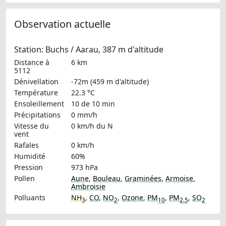
Observation actuelle
Station: Buchs / Aarau, 387 m d'altitude
Distance à
6 km
5112
Dénivellation
-72m (459 m d'altitude)
Température
22.3 °C
Ensoleillement
10 de 10 min
Précipitations
0 mm/h
Vitesse du
0 km/h
du N
vent
Rafales
0 km/h
Humidité
60%
Pression
973 hPa
Pollen
Aune
,
Bouleau
,
Graminées
,
Armoise
,
Ambroisie
Polluants
NH
,
CO
,
NO
,
Ozone
,
PM
,
PM
,
SO
3
2
10
2.5
2