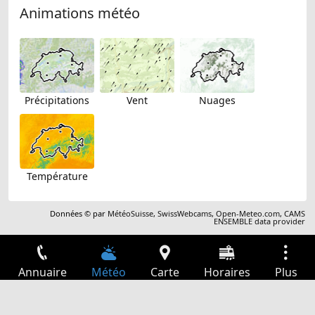
Animations météo
Précipitations
Vent
Nuages
Température
Données © par
MétéoSuisse
,
SwissWebcams
,
Open-Meteo.com
,
CAMS
ENSEMBLE data provider
Annuaire
Météo
Carte
Horaires
Plus
Connexion