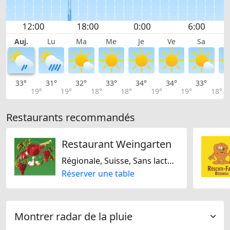
Auj.
Lu
Ma
Me
Je
Ve
Sa
33°
31°
32°
33°
34°
34°
33°
3
19°
19°
18°
18°
19°
19°
18°
Restaurants recommandés
Restaurant Weingarten
Régionale, Suisse, Sans lactose, Sans gluten, De saison
Réserver une table
Montrer radar de la pluie