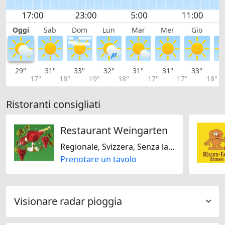
Oggi
Sab
Dom
Lun
Mar
Mer
Gio
V
29°
31°
33°
32°
31°
31°
33°
3
17°
18°
19°
18°
17°
17°
18°
Ristoranti consigliati
Restaurant Weingarten
Regionale, Svizzera, Senza lattosio, Senza glutine, Stagionale
Prenotare un tavolo
Visionare radar pioggia