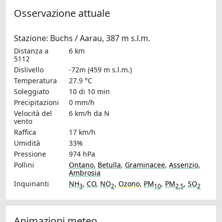
Osservazione attuale
Stazione: Buchs / Aarau, 387 m s.l.m.
Distanza a
6 km
5112
Dislivello
-72m (459 m s.l.m.)
Temperatura
27.9 °C
Soleggiato
10 di 10 min
Precipitazioni
0 mm/h
Velocità del
6 km/h
da N
vento
Raffica
17 km/h
Umidità
33%
Pressione
974 hPa
Pollini
Ontano
,
Betulla
,
Graminacee
,
Assenzio
,
Ambrosia
Inquinanti
NH
,
CO
,
NO
,
Ozono
,
PM
,
PM
,
SO
3
2
10
2.5
2
Animazioni meteo