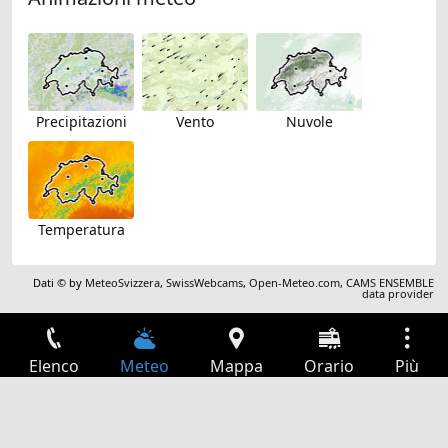
Precipitazioni
Vento
Nuvole
Temperatura
Dati © by
MeteoSvizzera
,
SwissWebcams
,
Open-Meteo.com
,
CAMS ENSEMBLE
data provider
Elenco
Meteo
Mappa
Orario
Più
Accesso