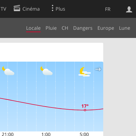
 TV
Cinéma
Plus
FR
Locale
Pluie
CH
Dangers
Europe
Lune
es
Web
Apps