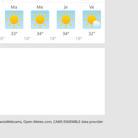
Ma
Me
Je
Ve
33°
34°
34°
32°
8°
18°
18°
18°
wissWebcams
,
Open-Meteo.com
,
CAMS ENSEMBLE data provider