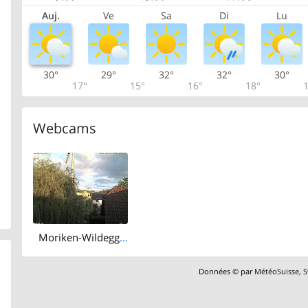
Auj.
Ve
Sa
Di
Lu
30°
29°
32°
32°
30°
17°
15°
16°
18°
1
Webcams
Moriken-Wildegg › West: Schloss Wildegg - Museum Aargau
Données © par
MétéoSuisse
,
S