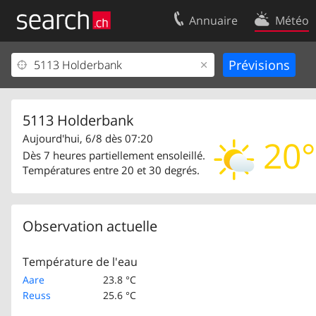
Annuaire
Météo
Votre inscription
Contact
Centre clients
Conditions d’
Mentions Légales
Protection 
5113 Holderbank
Aujourd'hui, 6/8 dès 07:20
20°
Dès 7 heures partiellement ensoleillé.
Températures entre 20 et 30 degrés.
Observation actuelle
Température de l'eau
Aare
23.8 °C
Reuss
25.6 °C