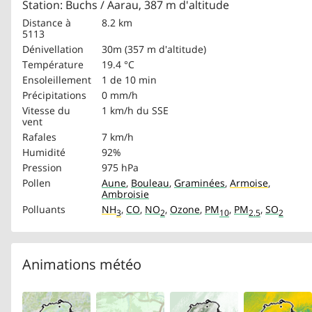
Station: Buchs / Aarau, 387 m d'altitude
Distance à
8.2 km
5113
Dénivellation
30m (357 m d'altitude)
Température
19.4 °C
Ensoleillement
1 de 10 min
Précipitations
0 mm/h
Vitesse du
1 km/h
du SSE
vent
Rafales
7 km/h
Humidité
92%
Pression
975 hPa
Pollen
Aune
,
Bouleau
,
Graminées
,
Armoise
,
Ambroisie
Polluants
NH
,
CO
,
NO
,
Ozone
,
PM
,
PM
,
SO
3
2
10
2.5
2
Animations météo