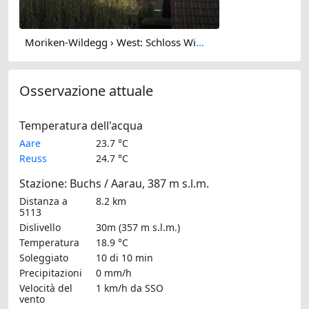
Moriken-Wildegg › West: Schloss Wildegg - Museum Aargau
Osservazione attuale
Temperatura dell'acqua
Aare
23.7 °C
Reuss
24.7 °C
Stazione: Buchs / Aarau, 387 m s.l.m.
Distanza a
8.2 km
5113
Dislivello
30m (357 m s.l.m.)
Temperatura
18.9 °C
Soleggiato
10 di 10 min
Precipitazioni
0 mm/h
Velocità del
1 km/h
da SSO
vento