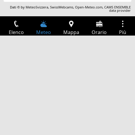
Dati © by
MeteoSvizzera
,
SwissWebcams
,
Open-Meteo.com
,
CAMS ENSEMBLE
data provider
Elenco
Meteo
Mappa
Orario
Più
Accesso
Servizi
Tabella partenze
Tempo libero
Guida TV
Cinema
Ricerca Web