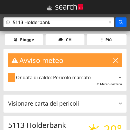
Piogge
CH
Più
Avviso meteo
Ondata di caldo: Pericolo marcato
©
MeteoSvizzera
Visionare carta dei pericoli
5113 Holderbank
20°