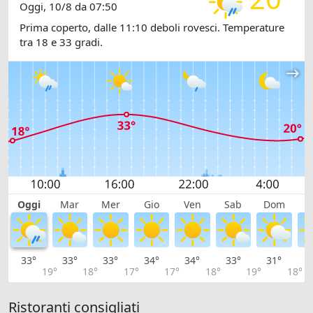
Oggi, 10/8 da 07:50
Prima coperto, dalle 11:10 deboli rovesci. Temperature
tra 18 e 33 gradi.
Oggi
Mar
Mer
Gio
Ven
Sab
Dom
L
33°
33°
33°
34°
34°
33°
31°
2
19°
18°
17°
17°
18°
19°
18°
Ristoranti consigliati