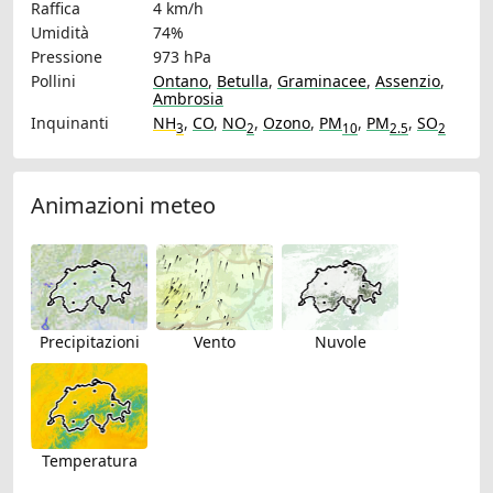
Raffica
4 km/h
Umidità
74%
Pressione
973 hPa
Pollini
Ontano
,
Betulla
,
Graminacee
,
Assenzio
,
Ambrosia
Inquinanti
NH
,
CO
,
NO
,
Ozono
,
PM
,
PM
,
SO
3
2
10
2.5
2
Animazioni meteo
Precipitazioni
Vento
Nuvole
Temperatura