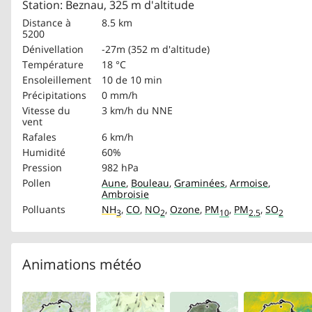
Station: Beznau, 325 m d'altitude
Distance à
8.5 km
5200
Dénivellation
-27m (352 m d'altitude)
Température
18 °C
Ensoleillement
10 de 10 min
Précipitations
0 mm/h
Vitesse du
3 km/h
du NNE
vent
Rafales
6 km/h
Humidité
60%
Pression
982 hPa
Pollen
Aune
,
Bouleau
,
Graminées
,
Armoise
,
Ambroisie
Polluants
NH
,
CO
,
NO
,
Ozone
,
PM
,
PM
,
SO
3
2
10
2.5
2
Animations météo