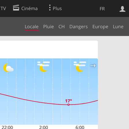
 TV
Cinéma
Plus
FR
Locale
Pluie
CH
Dangers
Europe
Lune
es
Web
Apps