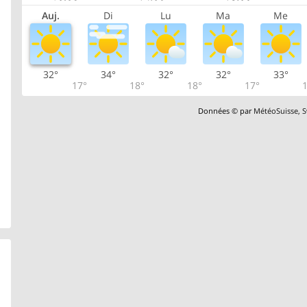
Auj.
Di
Lu
Ma
Me
32°
34°
32°
32°
33°
17°
18°
18°
17°
1
Données © par
MétéoSuisse
,
S