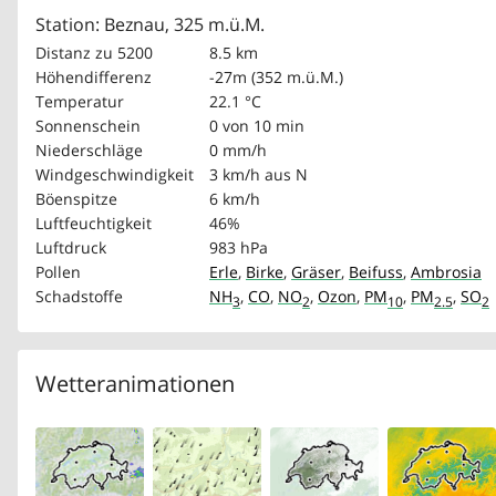
Station: Beznau, 325 m.ü.M.
Distanz zu 5200
8.5 km
Höhendifferenz
-27m (352 m.ü.M.)
Temperatur
22.1 °C
Sonnenschein
0 von 10 min
Niederschläge
0 mm/h
Windgeschwindigkeit
3 km/h
aus N
Böenspitze
6 km/h
Luftfeuchtigkeit
46%
Luftdruck
983 hPa
Pollen
Erle
,
Birke
,
Gräser
,
Beifuss
,
Ambrosia
Schadstoffe
NH
,
CO
,
NO
,
Ozon
,
PM
,
PM
,
SO
3
2
10
2.5
2
Wetteranimationen