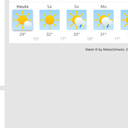
Heute
Sa
So
Mo
29°
32°
33°
31°
15°
17°
18°
17°
Daten © by
MeteoSchweiz
,
S