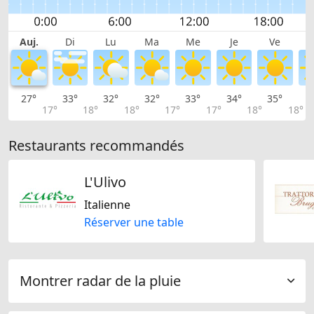
Auj.
Di
Lu
Ma
Me
Je
Ve
27°
33°
32°
32°
33°
34°
35°
3
17°
18°
18°
17°
17°
18°
18°
Restaurants recommandés
L'Ulivo
Italienne
Réserver une table
Montrer radar de la pluie