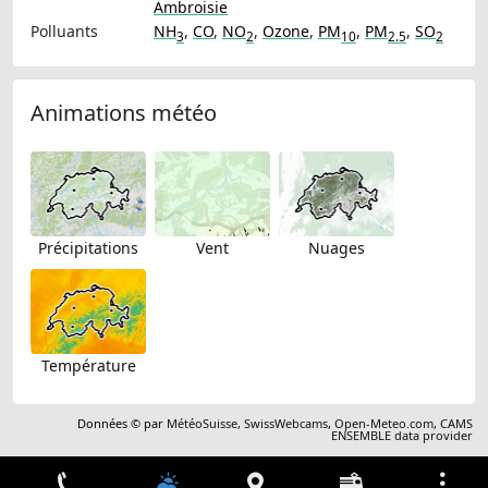
Ambroisie
Polluants
NH
,
CO
,
NO
,
Ozone
,
PM
,
PM
,
SO
3
2
10
2.5
2
Animations météo
Précipitations
Vent
Nuages
Température
Données © par
MétéoSuisse
,
SwissWebcams
,
Open-Meteo.com
,
CAMS
ENSEMBLE data provider