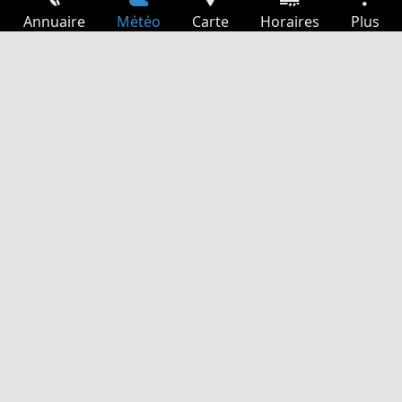
Annuaire
Météo
Carte
Horaires
Plus
Connexion
Services
Départs
Loisir
Guide TV
Cinéma
Recherche Web
App