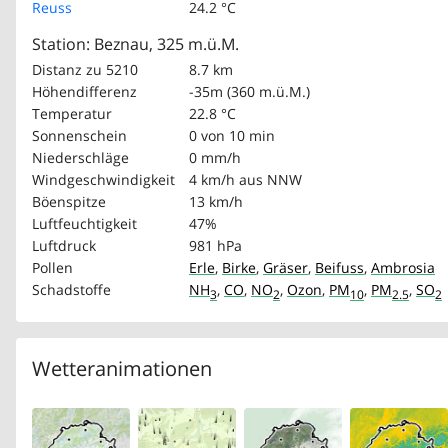
Reuss
24.2 °C
Station: Beznau, 325 m.ü.M.
Distanz zu 5210
8.7 km
Höhendifferenz
-35m (360 m.ü.M.)
Temperatur
22.8 °C
Sonnenschein
0 von 10 min
Niederschläge
0 mm/h
Windgeschwindigkeit
4 km/h
aus NNW
Böenspitze
13 km/h
Luftfeuchtigkeit
47%
Luftdruck
981 hPa
Pollen
Erle
,
Birke
,
Gräser
,
Beifuss
,
Ambrosia
Schadstoffe
NH
,
CO
,
NO
,
Ozon
,
PM
,
PM
,
SO
3
2
10
2.5
2
Wetteranimationen