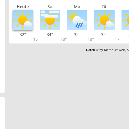
Heute
So
Mo
Di
32°
34°
32°
32°
16°
18°
18°
17°
Daten © by
MeteoSchweiz
,
S