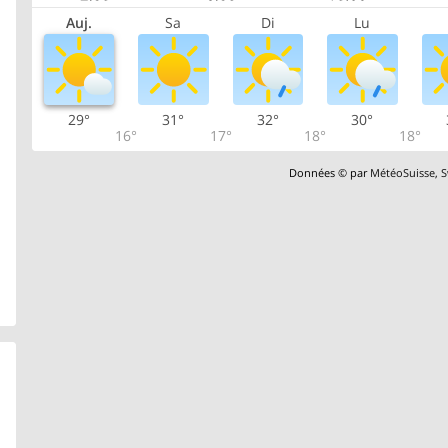
Auj.
Sa
Di
Lu
29°
31°
32°
30°
16°
17°
18°
18°
Données © par
MétéoSuisse
,
S