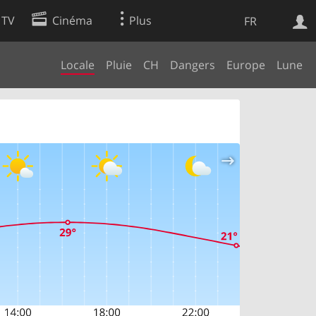
 TV
Cinéma
Plus
FR
Locale
Pluie
CH
Dangers
Europe
Lune
es
Web
Apps