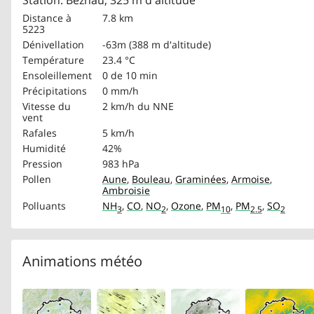
Station: Beznau, 325 m d'altitude
Distance à
7.8 km
5223
Dénivellation
-63m (388 m d'altitude)
Température
23.4 °C
Ensoleillement
0 de 10 min
Précipitations
0 mm/h
Vitesse du
2 km/h
du NNE
vent
Rafales
5 km/h
Humidité
42%
Pression
983 hPa
Pollen
Aune
,
Bouleau
,
Graminées
,
Armoise
,
Ambroisie
Polluants
NH
,
CO
,
NO
,
Ozone
,
PM
,
PM
,
SO
3
2
10
2.5
2
Animations météo