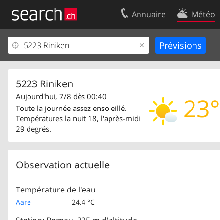
Annuaire
Météo
Votre inscription
Contact
Centre clients
Conditions d’
Mentions Légales
Protection 
5223 Riniken
Aujourd'hui, 7/8 dès 00:40
23°
Toute la journée assez ensoleillé.
Températures la nuit 18, l'après-midi
29 degrés.
Observation actuelle
Température de l'eau
Aare
24.4 °C