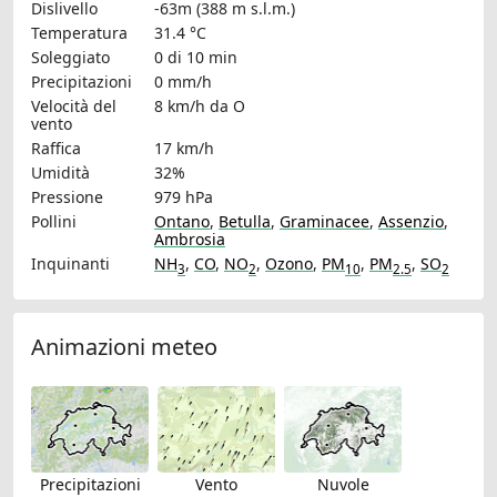
Dislivello
-63m (388 m s.l.m.)
Temperatura
31.4 °C
Soleggiato
0 di 10 min
Precipitazioni
0 mm/h
Velocità del
8 km/h
da O
vento
Raffica
17 km/h
Umidità
32%
Pressione
979 hPa
Pollini
Ontano
,
Betulla
,
Graminacee
,
Assenzio
,
Ambrosia
Inquinanti
NH
,
CO
,
NO
,
Ozono
,
PM
,
PM
,
SO
3
2
10
2.5
2
Animazioni meteo
Precipitazioni
Vento
Nuvole