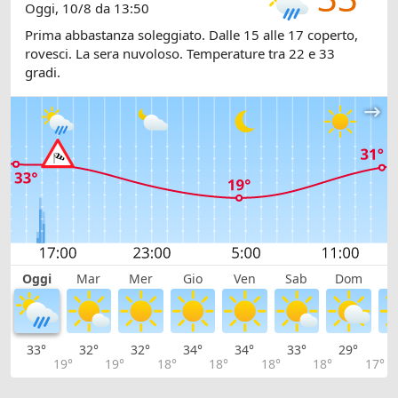
Oggi, 10/8 da 13:50
Prima abbastanza soleggiato. Dalle 15 alle 17 coperto,
rovesci. La sera nuvoloso. Temperature tra 22 e 33
gradi.
Oggi
Mar
Mer
Gio
Ven
Sab
Dom
L
33°
32°
32°
34°
34°
33°
29°
2
19°
19°
18°
18°
18°
18°
17°