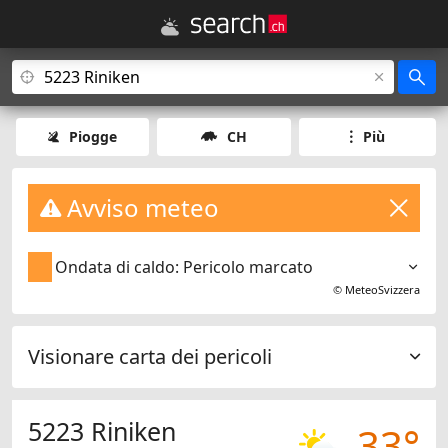
Piogge
CH
Più
Avviso meteo
Ondata di caldo: Pericolo marcato
©
MeteoSvizzera
Visionare carta dei pericoli
5223 Riniken
33°