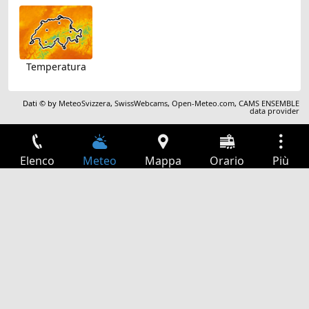
Temperatura
Dati © by
MeteoSvizzera
,
SwissWebcams
,
Open-Meteo.com
,
CAMS ENSEMBLE
data provider
Elenco
Meteo
Mappa
Orario
Più
Accesso
Servizi
Tabella partenze
Tempo libero