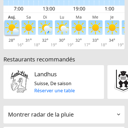
Auj.
Sa
Di
Lu
Ma
Me
Je
28°
31°
32°
30°
32°
33°
34°
3
16°
18°
19°
19°
17°
18°
19°
Restaurants recommandés
Landhus
Suisse, De saison
Réserver une table
Montrer radar de la pluie