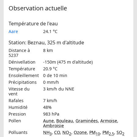
Observation actuelle
Température de l'eau
Aare
24.1 °C
Station: Beznau, 325 m d'altitude
Distance à
8 km
5237
Dénivellation
-150m (475 m d'altitude)
Température
20.9 °C
Ensoleillement
0 de 10 min
Précipitations
0 mm/h
Vitesse du
3 km/h
du NNE
vent
Rafales
7 km/h
Humidité
48%
Pression
983 hPa
Pollen
Aune
,
Bouleau
,
Graminées
,
Armoise
,
Ambroisie
Polluants
NH
,
CO
,
NO
,
Ozone
,
PM
,
PM
,
SO
3
2
10
2.5
2