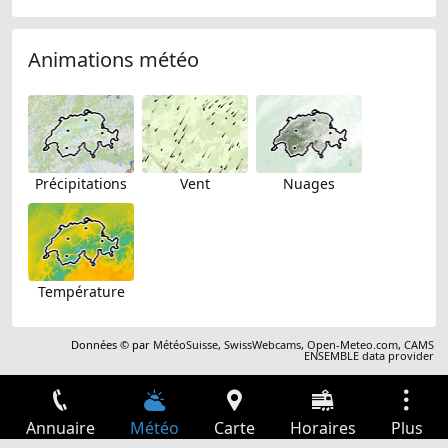
Animations météo
Précipitations
Vent
Nuages
Température
Données © par
MétéoSuisse
,
SwissWebcams
,
Open-Meteo.com
,
CAMS
ENSEMBLE data provider
Annuaire
Météo
Carte
Horaires
Plus