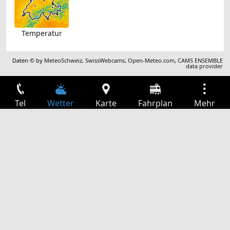
Temperatur
Daten © by
MeteoSchweiz
,
SwissWebcams
,
Open-Meteo.com
,
CAMS ENSEMBLE
data provider
Tel
Wetter
Karte
Fahrplan
Mehr
Anmelden
Dienste
Abfahrtstabelle
Freizeit
TV-Programm