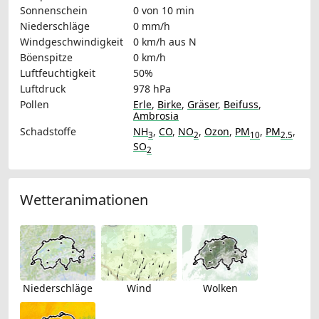
Sonnenschein
0 von 10 min
Niederschläge
0 mm/h
Windgeschwindigkeit
0 km/h
aus N
Böenspitze
0 km/h
Luftfeuchtigkeit
50%
Luftdruck
978 hPa
Pollen
Erle
,
Birke
,
Gräser
,
Beifuss
,
Ambrosia
Schadstoffe
NH
,
CO
,
NO
,
Ozon
,
PM
,
PM
,
3
2
10
2.5
SO
2
Wetteranimationen
Niederschläge
Wind
Wolken