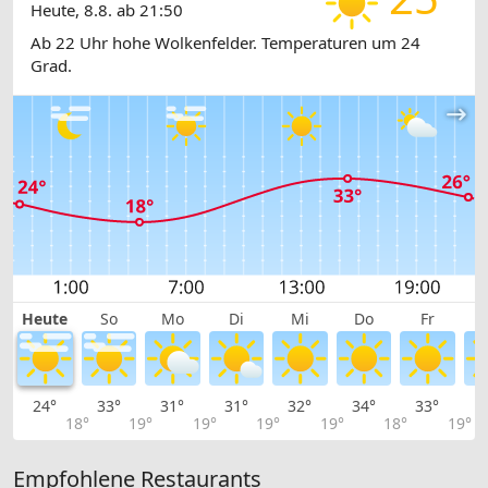
Heute, 8.8. ab 21:50
Ab 22 Uhr hohe Wolkenfelder. Temperaturen um 24
Grad.
Heute
So
Mo
Di
Mi
Do
Fr
24°
33°
31°
31°
32°
34°
33°
3
18°
19°
19°
19°
19°
18°
19°
Empfohlene Restaurants