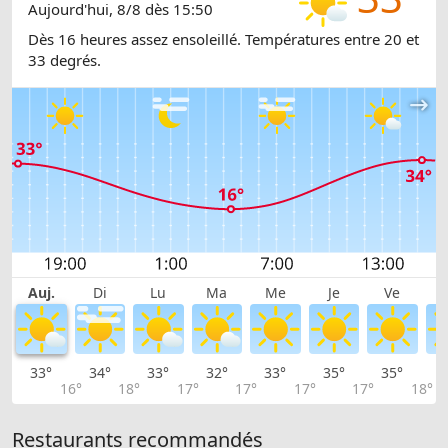
Aujourd'hui, 8/8 dès 15:50
Dès 16 heures assez ensoleillé. Températures entre 20 et
33 degrés.
Auj.
Di
Lu
Ma
Me
Je
Ve
33°
34°
33°
32°
33°
35°
35°
3
16°
18°
17°
17°
17°
17°
18°
Restaurants recommandés