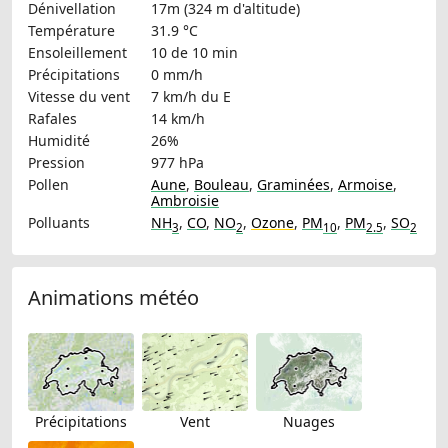
Dénivellation
17m (324 m d'altitude)
Température
31.9 °C
Ensoleillement
10 de 10 min
Précipitations
0 mm/h
Vitesse du vent
7 km/h
du E
Rafales
14 km/h
Humidité
26%
Pression
977 hPa
Pollen
Aune
,
Bouleau
,
Graminées
,
Armoise
,
Ambroisie
Polluants
NH
,
CO
,
NO
,
Ozone
,
PM
,
PM
,
SO
3
2
10
2.5
2
Animations météo
Précipitations
Vent
Nuages