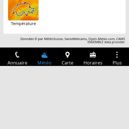
Température
Données © par
MétéoSuisse
,
SwissWebcams
,
Open-Meteo.com
,
CAMS
ENSEMBLE data provider
Annuaire
Météo
Carte
Horaires
Plus
Connexion
Services
Départs
Loisir