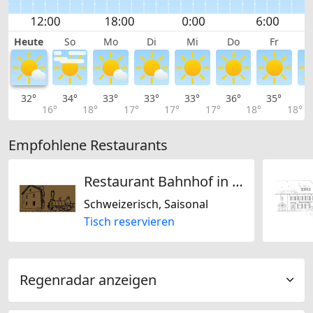
Heute
So
Mo
Di
Mi
Do
Fr
32°
34°
33°
33°
33°
36°
35°
3
16°
18°
17°
17°
17°
18°
18°
Empfohlene Restaurants
Restaurant Bahnhof in Schwaderloch
Schweizerisch, Saisonal
Tisch reservieren
Regenradar anzeigen