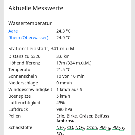
Aktuelle Messwerte
Wassertemperatur
Aare
24.3 °C
Rhein (Oberwasser)
24.9 °C
Station: Leibstadt, 341 m.ü.M.
Distanz zu 5326
3.6 km
Höhendifferenz
17m (324 m.ü.M.)
Temperatur
21.5 °C
Sonnenschein
10 von 10 min
Niederschläge
0 mm/h
Windgeschwindigkeit
1 km/h
aus S
Böenspitze
5 km/h
Luftfeuchtigkeit
45%
Luftdruck
980 hPa
Pollen
Erle
,
Birke
,
Gräser
,
Beifuss
,
Ambrosia
Schadstoffe
NH
,
CO
,
NO
,
Ozon
,
PM
,
PM
,
3
2
10
2.5
SO