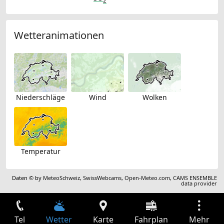
2
Wetteranimationen
Niederschläge
Wind
Wolken
Temperatur
Daten © by
MeteoSchweiz
,
SwissWebcams
,
Open-Meteo.com
,
CAMS ENSEMBLE
data provider
Tel
Wetter
Karte
Fahrplan
Mehr