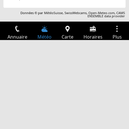
Données © par
MétéoSuisse
,
SwissWebcams
,
Open-Meteo.com
,
CAMS
ENSEMBLE data provider
Annuaire
Météo
Carte
Horaires
Plus
Connexion
Services
Départs
Loisir
Guide TV
Cinéma