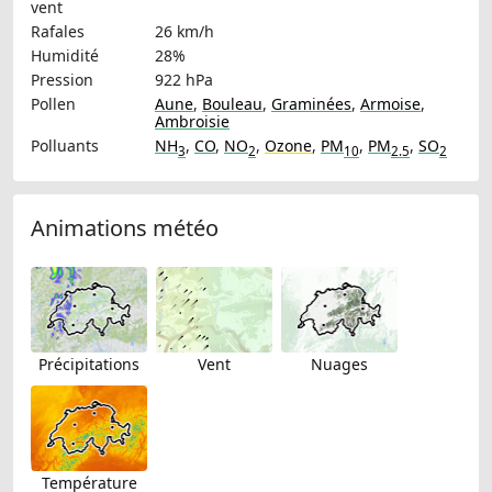
vent
Rafales
26 km/h
Humidité
28%
Pression
922 hPa
Pollen
Aune
,
Bouleau
,
Graminées
,
Armoise
,
Ambroisie
Polluants
NH
,
CO
,
NO
,
Ozone
,
PM
,
PM
,
SO
3
2
10
2.5
2
Animations météo
Précipitations
Vent
Nuages
Température