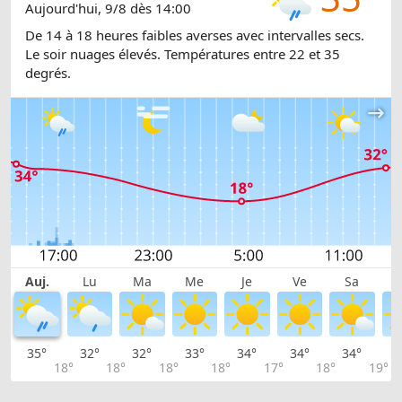
Aujourd'hui, 9/8 dès 14:00
De 14 à 18 heures faibles averses avec intervalles secs.
Le soir nuages élevés. Températures entre 22 et 35
degrés.
Auj.
Lu
Ma
Me
Je
Ve
Sa
35°
32°
32°
33°
34°
34°
34°
3
18°
18°
18°
18°
17°
18°
19°