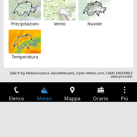
Precipitazioni
Vento
Nuvole
Temperatura
Dati © by
MeteoSvizzera
,
SwissWebcams
,
Open-Meteo.com
,
CAMS ENSEMBLE
data provider
Elenco
Meteo
Mappa
Orario
Più
Accesso
Servizi