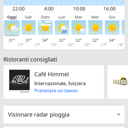
Oggi
Sab
Dom
Lun
Mar
Mer
Gio
V
31°
31°
34°
32°
32°
32°
34°
3
17°
17°
19°
18°
18°
17°
18°
Ristoranti consigliati
Café Himmel
Internazionale, Svizzera
Prenotare un tavolo
Visionare radar pioggia