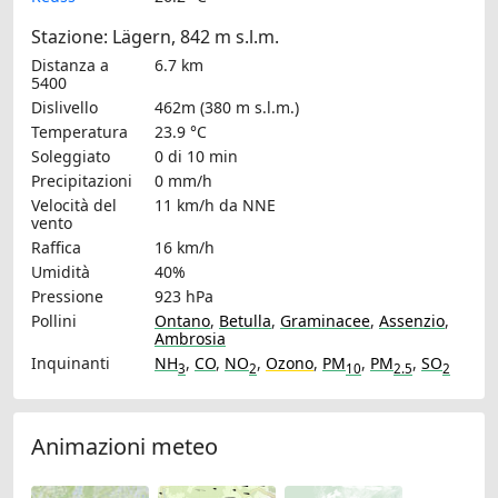
Stazione: Lägern, 842 m s.l.m.
Distanza a
6.7 km
5400
Dislivello
462m (380 m s.l.m.)
Temperatura
23.9 °C
Soleggiato
0 di 10 min
Precipitazioni
0 mm/h
Velocità del
11 km/h
da NNE
vento
Raffica
16 km/h
Umidità
40%
Pressione
923 hPa
Pollini
Ontano
,
Betulla
,
Graminacee
,
Assenzio
,
Ambrosia
Inquinanti
NH
,
CO
,
NO
,
Ozono
,
PM
,
PM
,
SO
3
2
10
2.5
2
Animazioni meteo