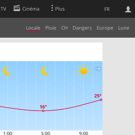
 TV
Cinéma
Plus
FR
Locale
Pluie
CH
Dangers
Europe
Lune
es
Web
Apps