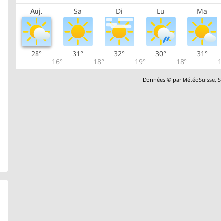
Auj.
Sa
Di
Lu
Ma
28°
31°
32°
30°
31°
16°
18°
19°
18°
1
Données © par
MétéoSuisse
,
S