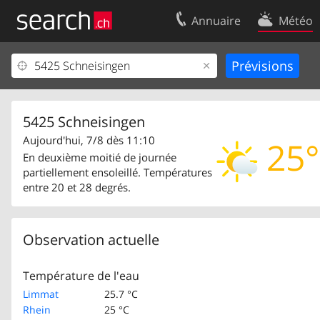
Annuaire
Météo
Votre inscription
Contact
Centre clients
Conditions d’
Mentions Légales
Protection 
5425 Schneisingen
Aujourd'hui, 7/8 dès 11:10
25°
En deuxième moitié de journée
partiellement ensoleillé. Températures
entre 20 et 28 degrés.
Observation actuelle
Température de l'eau
Limmat
25.7 °C
Rhein
25 °C