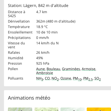
Station: Lägern, 842 m d'altitude
Distance à
4.7 km
5425
Dénivellation
362m (480 m d'altitude)
Température
18.9 °C
Ensoleillement
10 de 10 min
Précipitations
0 mm/h
Vitesse du
14 km/h
du N
vent
Rafales
26 km/h
Humidité
49%
Pression
925 hPa
Pollen
Aune
,
Bouleau
,
Graminées
,
Armoise
,
Ambroisie
Polluants
NH
,
CO
,
NO
,
Ozone
,
PM
,
PM
,
SO
3
2
10
2.5
2
Animations météo