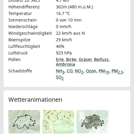
Distanz zu 5425
4.7 km
Höhendifferenz
362m (480 m.ü.M.)
Temperatur
16.7 °C
Sonnenschein
0 von 10 min
Niederschläge
0 mm/h
Windgeschwindigkeit
22 km/h
aus N
Böenspitze
29 km/h
Luftfeuchtigkeit
46%
Luftdruck
923 hPa
Pollen
Erle
,
Birke
,
Gräser
,
Beifuss
,
Ambrosia
Schadstoffe
NH
,
CO
,
NO
,
Ozon
,
PM
,
PM
,
3
2
10
2.5
SO
2
Wetteranimationen