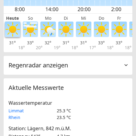
Heute
So
Mo
Di
Mi
Do
Fr
31°
33°
32°
31°
31°
33°
33°
3
18°
20°
19°
18°
17°
18°
18°
Regenradar anzeigen
Aktuelle Messwerte
Wassertemperatur
Limmat
25.3 °C
Rhein
23.5 °C
Station: Lägern, 842 m.ü.M.