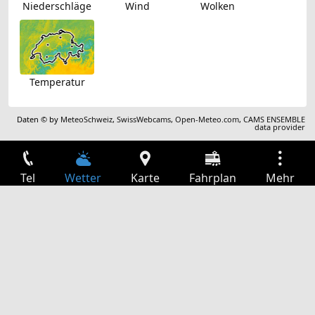
Niederschläge
Wind
Wolken
Temperatur
Daten © by
MeteoSchweiz
,
SwissWebcams
,
Open-Meteo.com
,
CAMS ENSEMBLE
data provider
Tel
Wetter
Karte
Fahrplan
Mehr
Anmelden
Dienste
Abfahrtstabelle
Freizeit