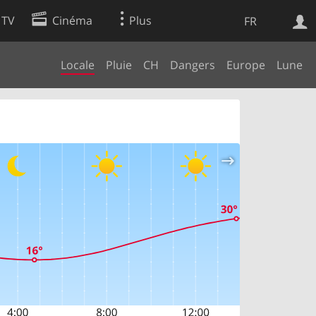
 TV
Cinéma
Plus
FR
Locale
Pluie
CH
Dangers
Europe
Lune
es
Web
Apps