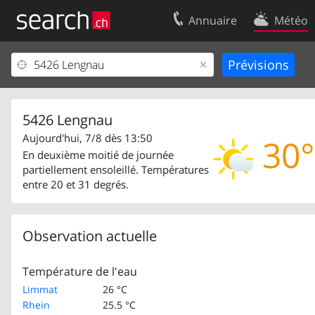
Annuaire
Météo
Votre inscription
Contact
Centre clients
Conditions d’
Mentions Légales
Protection 
5426 Lengnau
Aujourd'hui, 7/8 dès 13:50
30°
En deuxième moitié de journée
partiellement ensoleillé. Températures
entre 20 et 31 degrés.
Observation actuelle
Température de l'eau
Limmat
26 °C
Rhein
25.5 °C