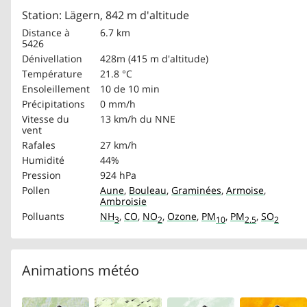
Station: Lägern, 842 m d'altitude
Distance à
6.7 km
5426
Dénivellation
428m (415 m d'altitude)
Température
21.8 °C
Ensoleillement
10 de 10 min
Précipitations
0 mm/h
Vitesse du
13 km/h
du NNE
vent
Rafales
27 km/h
Humidité
44%
Pression
924 hPa
Pollen
Aune
,
Bouleau
,
Graminées
,
Armoise
,
Ambroisie
Polluants
NH
,
CO
,
NO
,
Ozone
,
PM
,
PM
,
SO
3
2
10
2.5
2
Animations météo