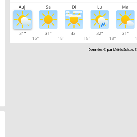
Auj.
Sa
Di
Lu
Ma
31°
31°
33°
32°
31°
16°
18°
19°
18°
1
Données © par
MétéoSuisse
,
S