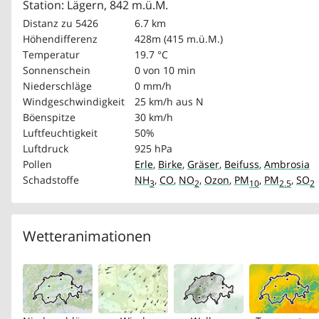
Station: Lägern, 842 m.ü.M.
Distanz zu 5426
6.7 km
Höhendifferenz
428m (415 m.ü.M.)
Temperatur
19.7 °C
Sonnenschein
0 von 10 min
Niederschläge
0 mm/h
Windgeschwindigkeit
25 km/h
aus N
Böenspitze
30 km/h
Luftfeuchtigkeit
50%
Luftdruck
925 hPa
Pollen
Erle
,
Birke
,
Gräser
,
Beifuss
,
Ambrosia
Schadstoffe
NH
,
CO
,
NO
,
Ozon
,
PM
,
PM
,
SO
3
2
10
2.5
2
Wetteranimationen