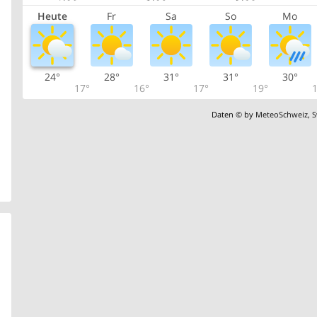
Heute
Fr
Sa
So
Mo
24°
28°
31°
31°
30°
17°
16°
17°
19°
1
Daten © by
MeteoSchweiz
,
S