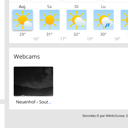
Auj.
Sa
Di
Lu
29°
31°
32°
30°
16°
17°
19°
18°
Webcams
Neuenhof › South-west: Wettercam
Données © par
MétéoSuisse
,
S