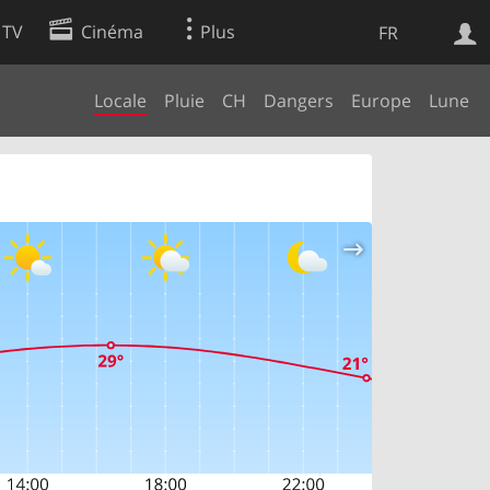
 TV
Cinéma
Plus
FR
Locale
Pluie
CH
Dangers
Europe
Lune
es
Web
Apps