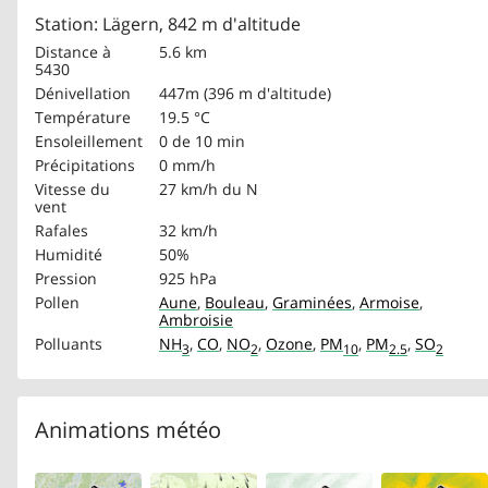
Station: Lägern, 842 m d'altitude
Distance à
5.6 km
5430
Dénivellation
447m (396 m d'altitude)
Température
19.5 °C
Ensoleillement
0 de 10 min
Précipitations
0 mm/h
Vitesse du
27 km/h
du N
vent
Rafales
32 km/h
Humidité
50%
Pression
925 hPa
Pollen
Aune
,
Bouleau
,
Graminées
,
Armoise
,
Ambroisie
Polluants
NH
,
CO
,
NO
,
Ozone
,
PM
,
PM
,
SO
3
2
10
2.5
2
Animations météo