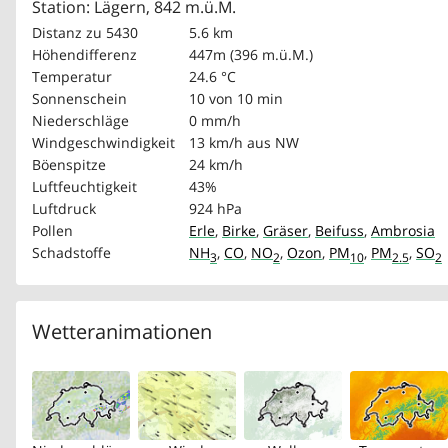
Station: Lägern, 842 m.ü.M.
Distanz zu 5430
5.6 km
Höhendifferenz
447m (396 m.ü.M.)
Temperatur
24.6 °C
Sonnenschein
10 von 10 min
Niederschläge
0 mm/h
Windgeschwindigkeit
13 km/h
aus NW
Böenspitze
24 km/h
Luftfeuchtigkeit
43%
Luftdruck
924 hPa
Pollen
Erle
,
Birke
,
Gräser
,
Beifuss
,
Ambrosia
Schadstoffe
NH
,
CO
,
NO
,
Ozon
,
PM
,
PM
,
SO
3
2
10
2.5
2
Wetteranimationen