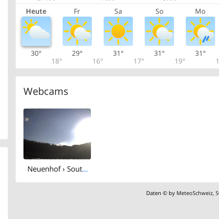
Heute
Fr
Sa
So
Mo
30°
29°
31°
31°
31°
18°
16°
17°
19°
1
Webcams
Neuenhof › South-west: Wettercam
Daten © by
MeteoSchweiz
,
S