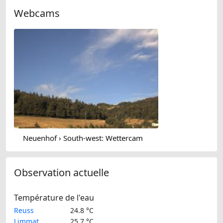
Webcams
Neuenhof › South-west: Wettercam
Observation actuelle
Température de l'eau
Reuss
24.8 °C
Limmat
25.7 °C