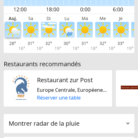
Auj.
Sa
Di
Lu
Ma
Me
Je
28°
31°
32°
30°
31°
32°
33°
3
16°
18°
19°
18°
18°
18°
19°
Restaurants recommandés
Restaurant zur Post
Europe Centrale, Européene, Suisse
Réserver une table
Montrer radar de la pluie