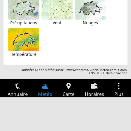
Précipitations
Vent
Nuages
Température
Données © par
MétéoSuisse
,
SwissWebcams
,
Open-Meteo.com
,
CAMS
ENSEMBLE data provider
Annuaire
Météo
Carte
Horaires
Plus
Connexion
Services