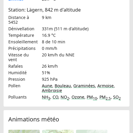
Station: Lägern, 842 m d'altitude
Distance à
9 km
5452
Dénivellation
331m (511 m d'altitude)
Température
16.9 °C
Ensoleillement
8 de 10 min
Précipitations
0 mm/h
Vitesse du
20 km/h
du NNE
vent
Rafales
26 km/h
Humidité
51%
Pression
925 hPa
Pollen
Aune
,
Bouleau
,
Graminées
,
Armoise
,
Ambroisie
Polluants
NH
,
CO
,
NO
,
Ozone
,
PM
,
PM
,
SO
3
2
10
2.5
2
Animations météo