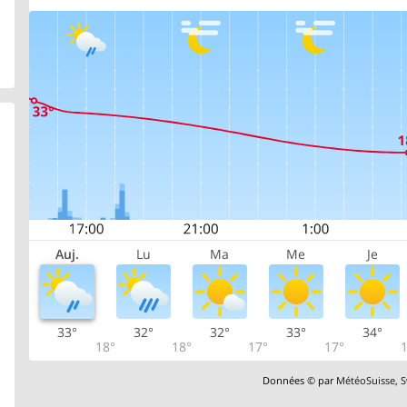
Auj.
Lu
Ma
Me
Je
33°
32°
32°
33°
34°
18°
18°
17°
17°
1
Données © par
MétéoSuisse
,
S