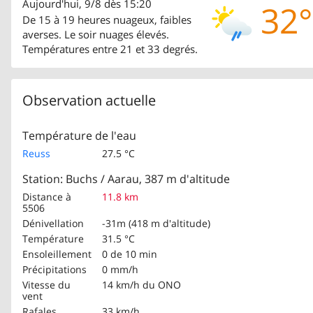
Aujourd'hui, 9/8 dès 15:20
32°
De 15 à 19 heures nuageux, faibles
averses. Le soir nuages élevés.
Températures entre 21 et 33 degrés.
Observation actuelle
Température de l'eau
Reuss
27.5 °C
Station: Buchs / Aarau, 387 m d'altitude
Distance à
11.8 km
5506
Dénivellation
-31m (418 m d'altitude)
Température
31.5 °C
Ensoleillement
0 de 10 min
Précipitations
0 mm/h
Vitesse du
14 km/h
du ONO
vent
Rafales
33 km/h