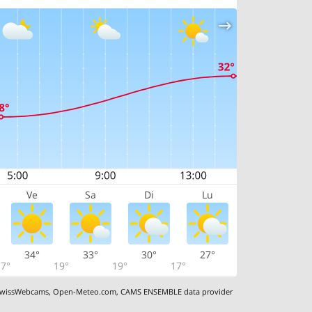
Ve
Sa
Di
Lu
34°
33°
30°
27°
7°
19°
19°
17°
wissWebcams
,
Open-Meteo.com
,
CAMS ENSEMBLE data provider