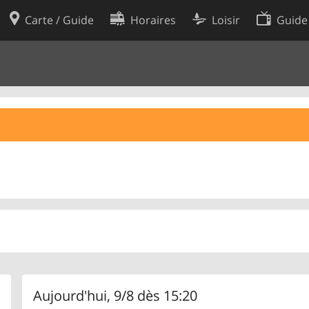
Carte / Guide
Horaires
Loisir
Guide
Politique en matière de cooki
utilisation
Préférences de cookies
des données
Développeurs
Aujourd'hui, 9/8 dès 15:20