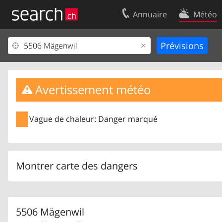
Annuaire
Météo
Votre inscription
Contact
Centre clients
Conditions d’
Mentions Légales
Protection 
Avertissement météo
Vague de chaleur: Danger marqué
Montrer carte des dangers
5506 Mägenwil