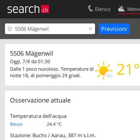
Elenco
Mete
Il vostro profolio
Contatti
Area clienti
Condizioni d’u
Informazioni Legali
Protezione dei
5506 Mägenwil
Oggi, 7/8 da 01:30
21°
Dalle 1 poco nuvoloso. Temperature di
notte 18, di pomeriggio 29 gradi.
Osservazione attuale
Temperatura dell'acqua
Reuss
24.4 °C
Stazione: Buchs / Aarau, 387 m s.l.m.