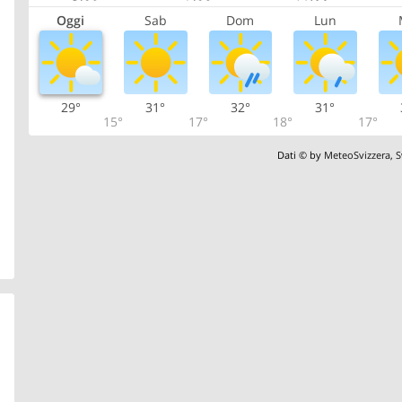
Oggi
Sab
Dom
Lun
29°
31°
32°
31°
15°
17°
18°
17°
Dati © by
MeteoSvizzera
,
S