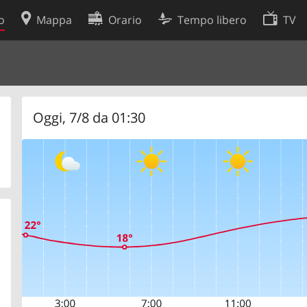
o
Mappa
Orario
Tempo libero
TV
Politica sui cookie
so
Preferenze cookie
 dati
Sviluppatori
Oggi, 7/8 da 01:30