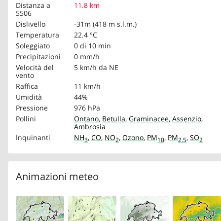
Distanza a
11.8 km
5506
Dislivello
-31m (418 m s.l.m.)
Temperatura
22.4 °C
Soleggiato
0 di 10 min
Precipitazioni
0 mm/h
Velocità del
5 km/h
da NE
vento
Raffica
11 km/h
Umidità
44%
Pressione
976 hPa
Pollini
Ontano
,
Betulla
,
Graminacee
,
Assenzio
,
Ambrosia
Inquinanti
NH
,
CO
,
NO
,
Ozono
,
PM
,
PM
,
SO
3
2
10
2.5
2
Animazioni meteo