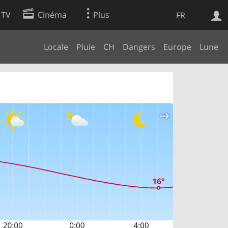
 TV
Cinéma
Plus
FR
Locale
Pluie
CH
Dangers
Europe
Lune
es
Web
Apps