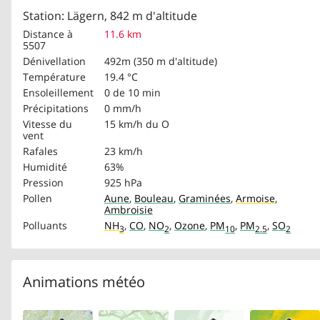
Station: Lägern, 842 m d'altitude
Distance à
11.6 km
5507
Dénivellation
492m (350 m d'altitude)
Température
19.4 °C
Ensoleillement
0 de 10 min
Précipitations
0 mm/h
Vitesse du
15 km/h
du O
vent
Rafales
23 km/h
Humidité
63%
Pression
925 hPa
Pollen
Aune
,
Bouleau
,
Graminées
,
Armoise
,
Ambroisie
Polluants
NH
,
CO
,
NO
,
Ozone
,
PM
,
PM
,
SO
3
2
10
2.5
2
Animations météo