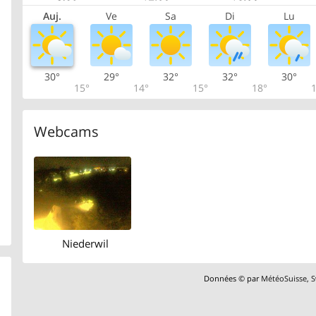
Auj.
Ve
Sa
Di
Lu
30°
29°
32°
32°
30°
15°
14°
15°
18°
1
Webcams
Niederwil
Données © par
MétéoSuisse
,
S