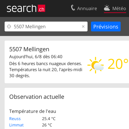
Annuaire
Météo
Votre inscription
Contact
Centre clients
Conditions d’
Mentions Légales
Protection 
5507 Mellingen
Aujourd'hui, 6/8 dès 06:40
20°
Dès 6 heures bancs nuageux denses.
Températures la nuit 20, l'après-midi
30 degrés.
Observation actuelle
Température de l'eau
Reuss
25.4 °C
Limmat
26 °C