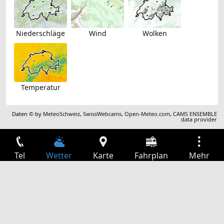
Niederschläge
Wind
Wolken
Temperatur
Daten © by
MeteoSchweiz
,
SwissWebcams
,
Open-Meteo.com
,
CAMS ENSEMBLE
data provider
Tel
Wetter
Karte
Fahrplan
Mehr
Anmelden
Dienste