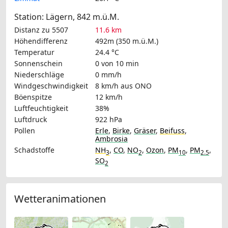
Station: Lägern, 842 m.ü.M.
Distanz zu 5507
11.6 km
Höhendifferenz
492m (350 m.ü.M.)
Temperatur
24.4 °C
Sonnenschein
0 von 10 min
Niederschläge
0 mm/h
Windgeschwindigkeit
8 km/h
aus ONO
Böenspitze
12 km/h
Luftfeuchtigkeit
38%
Luftdruck
922 hPa
Pollen
Erle
,
Birke
,
Gräser
,
Beifuss
,
Ambrosia
Schadstoffe
NH
,
CO
,
NO
,
Ozon
,
PM
,
PM
,
3
2
10
2.5
SO
2
Wetteranimationen