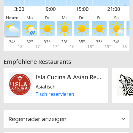
Heute
Mo
Di
Mi
Do
Fr
Sa
34°
32°
33°
33°
35°
35°
34°
3
18°
17°
17°
16°
18°
19°
18°
Empfohlene Restaurants
Isla Cucina & Asian Restaurant Ligeralde
Asiatisch
Tisch reservieren
Regenradar anzeigen