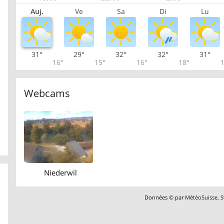
Auj.
Ve
Sa
Di
Lu
31°
29°
32°
32°
31°
16°
15°
16°
18°
1
Webcams
Niederwil
Données © par
MétéoSuisse
,
S