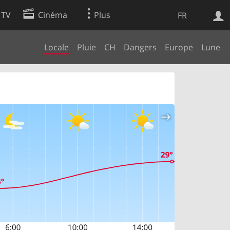
 TV
Cinéma
Plus
FR
Locale
Pluie
CH
Dangers
Europe
Lune
es
Web
Apps