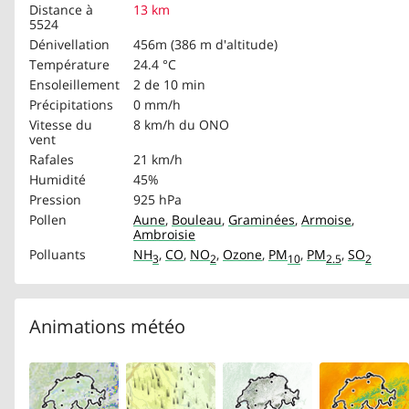
Distance à
13 km
5524
Dénivellation
456m (386 m d'altitude)
Température
24.4 °C
Ensoleillement
2 de 10 min
Précipitations
0 mm/h
Vitesse du
8 km/h
du ONO
vent
Rafales
21 km/h
Humidité
45%
Pression
925 hPa
Pollen
Aune
,
Bouleau
,
Graminées
,
Armoise
,
Ambroisie
Polluants
NH
,
CO
,
NO
,
Ozone
,
PM
,
PM
,
SO
3
2
10
2.5
2
Animations météo