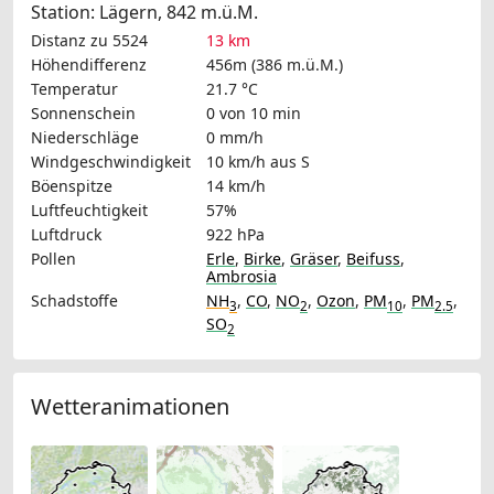
Station: Lägern, 842 m.ü.M.
Distanz zu 5524
13 km
Höhendifferenz
456m (386 m.ü.M.)
Temperatur
21.7 °C
Sonnenschein
0 von 10 min
Niederschläge
0 mm/h
Windgeschwindigkeit
10 km/h
aus S
Böenspitze
14 km/h
Luftfeuchtigkeit
57%
Luftdruck
922 hPa
Pollen
Erle
,
Birke
,
Gräser
,
Beifuss
,
Ambrosia
Schadstoffe
NH
,
CO
,
NO
,
Ozon
,
PM
,
PM
,
3
2
10
2.5
SO
2
Wetteranimationen