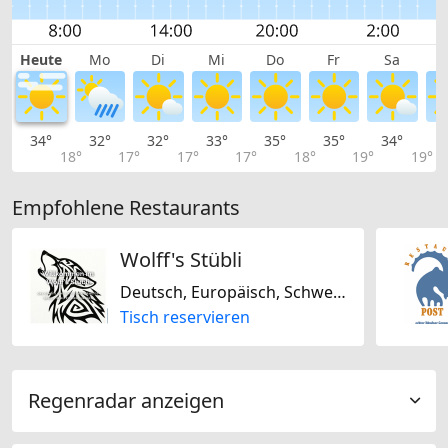
Heute
Mo
Di
Mi
Do
Fr
Sa
34°
32°
32°
33°
35°
35°
34°
3
18°
17°
17°
17°
18°
19°
19°
Empfohlene Restaurants
Wolff's Stübli
Deutsch, Europäisch, Schweizerisch, Saisonal
Tisch reservieren
Regenradar anzeigen