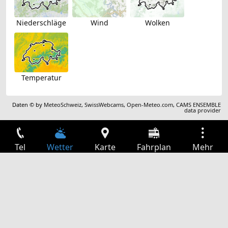
Niederschläge
Wind
Wolken
Temperatur
Daten © by
MeteoSchweiz
,
SwissWebcams
,
Open-Meteo.com
,
CAMS ENSEMBLE
data provider
Tel
Wetter
Karte
Fahrplan
Mehr
Anmelden
Dienste
Abfahrtstabelle