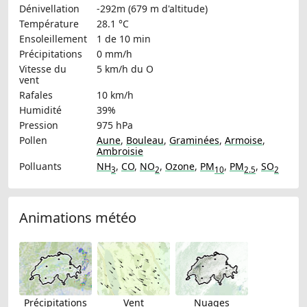
Dénivellation
-292m (679 m d'altitude)
Température
28.1 °C
Ensoleillement
1 de 10 min
Précipitations
0 mm/h
Vitesse du
5 km/h
du O
vent
Rafales
10 km/h
Humidité
39%
Pression
975 hPa
Pollen
Aune
,
Bouleau
,
Graminées
,
Armoise
,
Ambroisie
Polluants
NH
,
CO
,
NO
,
Ozone
,
PM
,
PM
,
SO
3
2
10
2.5
2
Animations météo
Précipitations
Vent
Nuages