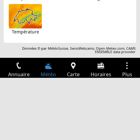
Température
Données © par
MétéoSuisse
,
SwissWebcams
,
Open-Meteo.com
,
CAMS
ENSEMBLE data provider
Annuaire
Météo
Carte
Horaires
Plus
Connexion
Services
Départs
Loisir