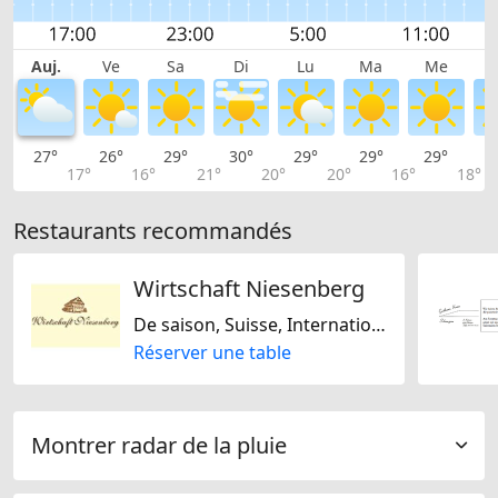
Auj.
Ve
Sa
Di
Lu
Ma
Me
27°
26°
29°
30°
29°
29°
29°
3
17°
16°
21°
20°
20°
16°
18°
Restaurants recommandés
Wirtschaft Niesenberg
De saison, Suisse, Internationale, Régionale
Réserver une table
Montrer radar de la pluie