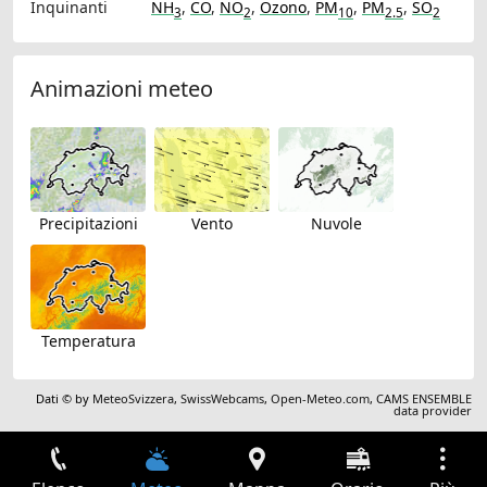
Inquinanti
NH
,
CO
,
NO
,
Ozono
,
PM
,
PM
,
SO
3
2
10
2.5
2
Animazioni meteo
Precipitazioni
Vento
Nuvole
Temperatura
Dati © by
MeteoSvizzera
,
SwissWebcams
,
Open-Meteo.com
,
CAMS ENSEMBLE
data provider