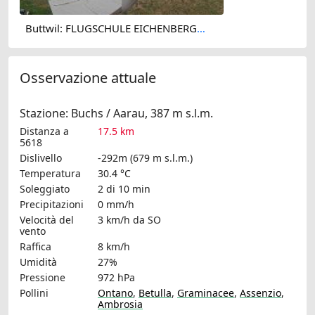
Buttwil: FLUGSCHULE EICHENBERGER AG - Buttwil Airport
Osservazione attuale
Stazione: Buchs / Aarau, 387 m s.l.m.
Distanza a
17.5 km
5618
Dislivello
-292m (679 m s.l.m.)
Temperatura
30.4 °C
Soleggiato
2 di 10 min
Precipitazioni
0 mm/h
Velocità del
3 km/h
da SO
vento
Raffica
8 km/h
Umidità
27%
Pressione
972 hPa
Pollini
Ontano
,
Betulla
,
Graminacee
,
Assenzio
,
Ambrosia