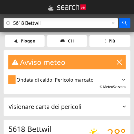
Piogge
CH
Più
Avviso meteo
Ondata di caldo: Pericolo marcato
©
MeteoSvizzera
Visionare carta dei pericoli
5618 Bettwil
28°