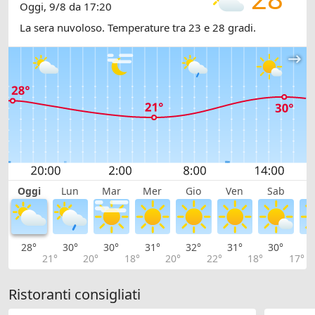
Oggi, 9/8 da 17:20
La sera nuvoloso. Temperature tra 23 e 28 gradi.
Oggi
Lun
Mar
Mer
Gio
Ven
Sab
D
28°
30°
30°
31°
32°
31°
30°
2
21°
20°
18°
20°
22°
18°
17°
Ristoranti consigliati