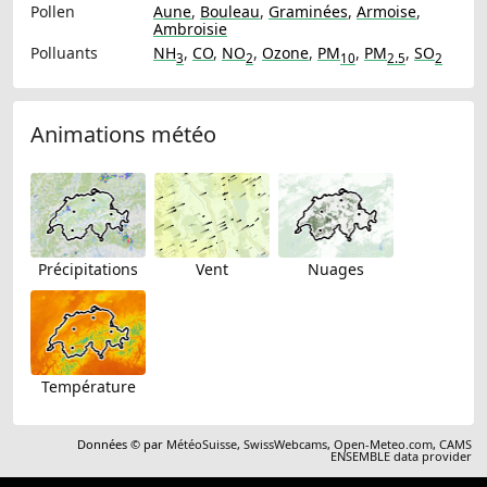
Pollen
Aune
,
Bouleau
,
Graminées
,
Armoise
,
Ambroisie
Polluants
NH
,
CO
,
NO
,
Ozone
,
PM
,
PM
,
SO
3
2
10
2.5
2
Animations météo
Précipitations
Vent
Nuages
Température
Données © par
MétéoSuisse
,
SwissWebcams
,
Open-Meteo.com
,
CAMS
ENSEMBLE data provider