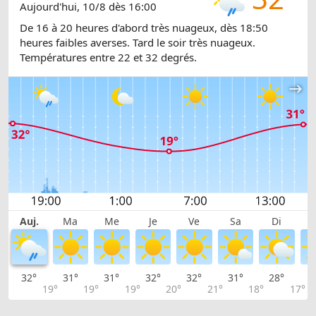
Aujourd'hui, 10/8 dès 16:00
De 16 à 20 heures d'abord très nuageux, dès 18:50
heures faibles averses. Tard le soir très nuageux.
Températures entre 22 et 32 degrés.
Auj.
Ma
Me
Je
Ve
Sa
Di
32°
31°
31°
32°
32°
31°
28°
2
19°
19°
19°
20°
21°
18°
17°