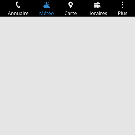
Annuaire
Météo
Carte
Horaires
Plus
Connexion
Services
Départs
Loisir
Guide TV
Cinéma
Recherche Web
App