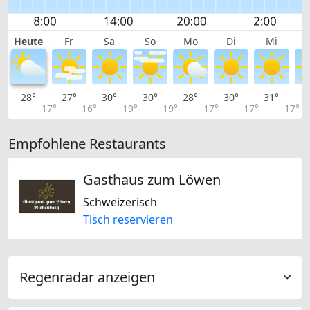
Heute
Fr
Sa
So
Mo
Di
Mi
28°
27°
30°
30°
28°
30°
31°
3
17°
16°
19°
19°
17°
17°
17°
Empfohlene Restaurants
Gasthaus zum Löwen
Schweizerisch
Tisch reservieren
Regenradar anzeigen