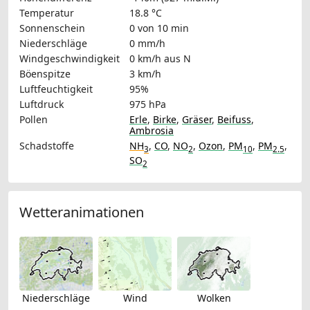
Temperatur
18.8 °C
Sonnenschein
0 von 10 min
Niederschläge
0 mm/h
Windgeschwindigkeit
0 km/h
aus N
Böenspitze
3 km/h
Luftfeuchtigkeit
95%
Luftdruck
975 hPa
Pollen
Erle
,
Birke
,
Gräser
,
Beifuss
,
Ambrosia
Schadstoffe
NH
,
CO
,
NO
,
Ozon
,
PM
,
PM
,
3
2
10
2.5
SO
2
Wetteranimationen
Niederschläge
Wind
Wolken