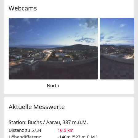
Webcams
North
Aktuelle Messwerte
Station: Buchs / Aarau, 387 m.ü.M.
Distanz zu 5734
16.5 km
Höhendifferenz
-140m (527 m.ü.M.)