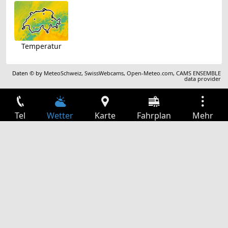
Temperatur
Daten © by
MeteoSchweiz
,
SwissWebcams
,
Open-Meteo.com
,
CAMS ENSEMBLE
data provider
Tel
Wetter
Karte
Fahrplan
Mehr
Anmelden
Dienste
Abfahrtstabelle
Freizeit