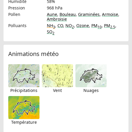
Humidité
58%
Pression
968 hPa
Pollen
Aune
,
Bouleau
,
Graminées
,
Armoise
,
Ambroisie
Polluants
NH
,
CO
,
NO
,
Ozone
,
PM
,
PM
,
3
2
10
2.5
SO
2
Animations météo
Précipitations
Vent
Nuages
Température