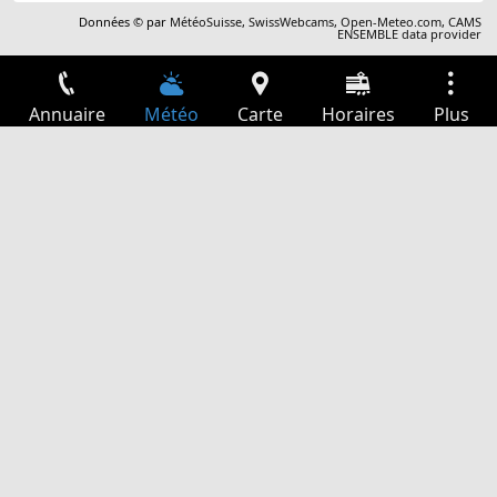
Données © par
MétéoSuisse
,
SwissWebcams
,
Open-Meteo.com
,
CAMS
ENSEMBLE data provider
Annuaire
Météo
Carte
Horaires
Plus
Connexion
Services
Départs
Loisir
Guide TV
Cinéma
Recherche Web