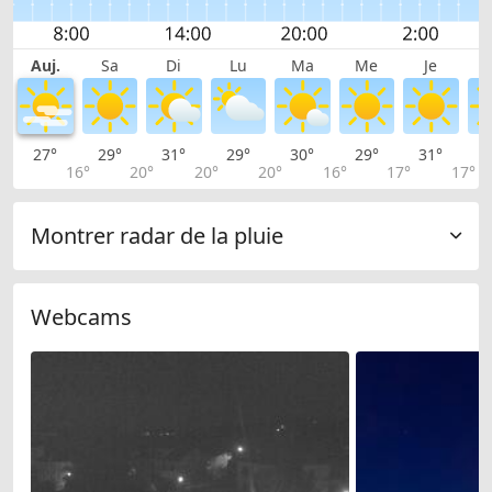
Auj.
Sa
Di
Lu
Ma
Me
Je
27°
29°
31°
29°
30°
29°
31°
3
16°
20°
20°
20°
16°
17°
17°
Montrer radar de la pluie
Webcams