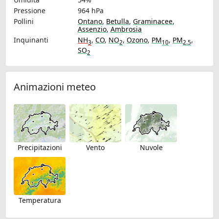
Pressione
964 hPa
Pollini
Ontano
,
Betulla
,
Graminacee
,
Assenzio
,
Ambrosia
Inquinanti
NH
,
CO
,
NO
,
Ozono
,
PM
,
PM
,
3
2
10
2.5
SO
2
Animazioni meteo
Precipitazioni
Vento
Nuvole
Temperatura