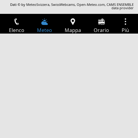
Dati © by
MeteoSvizzera
,
SwissWebcams
,
Open-Meteo.com
,
CAMS ENSEMBLE
data provider
Elenco
Meteo
Mappa
Orario
Più
Accesso
Servizi
Tabella partenze
Tempo libero
Guida TV
Cinema
Ricerca Web