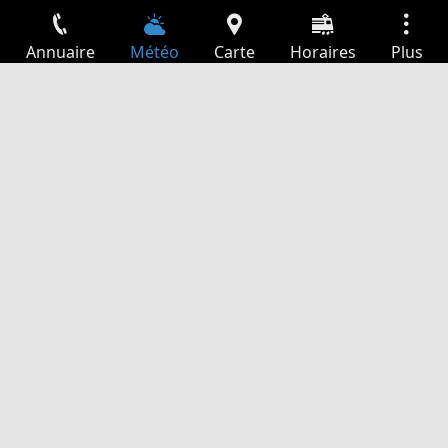
Annuaire
Météo
Carte
Horaires
Plus
Connexion
Services
Départs
Loisir
Guide TV
Cinéma
Recherche Web
App