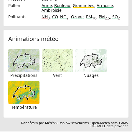
Pollen
Aune
,
Bouleau
,
Graminées
,
Armoise
,
Ambroisie
Polluants
NH
,
CO
,
NO
,
Ozone
,
PM
,
PM
,
SO
3
2
10
2.5
2
Animations météo
Précipitations
Vent
Nuages
Température
Données © par
MétéoSuisse
,
SwissWebcams
,
Open-Meteo.com
,
CAMS
ENSEMBLE data provider