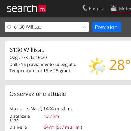
Elenco
Mete
Il vostro profolio
Contatti
Area clienti
Condizioni d’u
Informazioni Legali
Protezione dei
6130 Willisau
Oggi, 7/8 da 16:20
28°
Dalle 16 parzialmente soleggiato.
Temperature tra 19 e 28 gradi.
Osservazione attuale
Stazione: Napf, 1404 m s.l.m.
Distanza a
13.7 km
6130
Dislivello
847m (557 m s.l.m.)