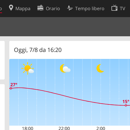
o
Mappa
Orario
Tempo libero
TV
Politica sui cookie
so
Preferenze cookie
 dati
Sviluppatori
Oggi, 7/8 da 16:20