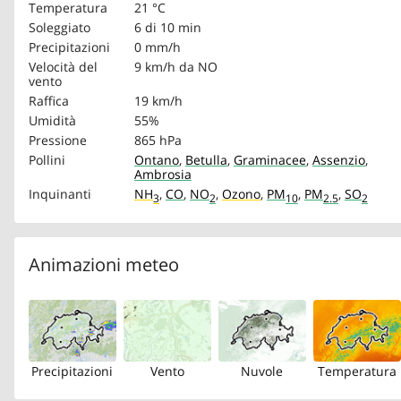
Temperatura
21 °C
Soleggiato
6 di 10 min
Precipitazioni
0 mm/h
Velocità del
9 km/h
da NO
vento
Raffica
19 km/h
Umidità
55%
Pressione
865 hPa
Pollini
Ontano
,
Betulla
,
Graminacee
,
Assenzio
,
Ambrosia
Inquinanti
NH
,
CO
,
NO
,
Ozono
,
PM
,
PM
,
SO
3
2
10
2.5
2
Animazioni meteo
Precipitazioni
Vento
Nuvole
Temperatura