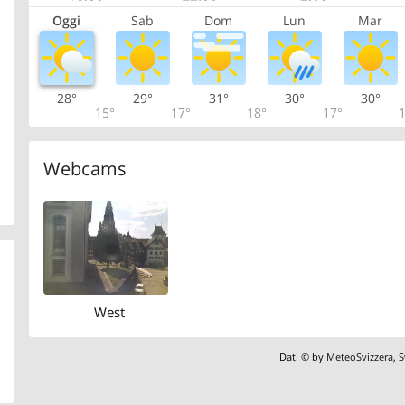
Oggi
Sab
Dom
Lun
Mar
28°
29°
31°
30°
30°
15°
17°
18°
17°
1
Webcams
West
Dati © by
MeteoSvizzera
,
S