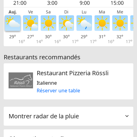
Auj.
Ve
Sa
Di
Lu
Ma
Me
29°
27°
30°
30°
29°
31°
32°
3
16°
14°
16°
17°
17°
16°
17°
Restaurants recommandés
Restaurant Pizzeria Rössli
Italienne
Réserver une table
Montrer radar de la pluie