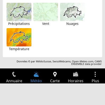
Précipitations
Vent
Nuages
Température
Données © par
MétéoSuisse
,
SwissWebcams
,
Open-Meteo.com
,
CAMS
ENSEMBLE data provider
Annuaire
Météo
Carte
Horaires
Plus
Connexion
Services