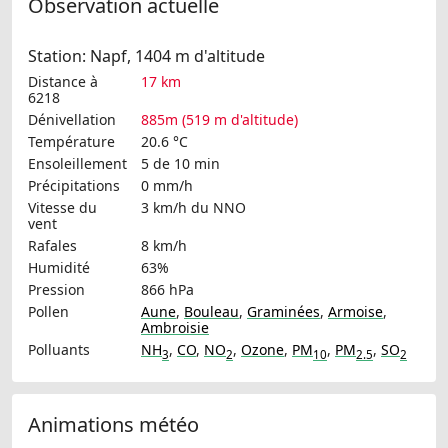
Observation actuelle
Station: Napf, 1404 m d'altitude
Distance à
17 km
6218
Dénivellation
885m (519 m d'altitude)
Température
20.6 °C
Ensoleillement
5 de 10 min
Précipitations
0 mm/h
Vitesse du
3 km/h
du NNO
vent
Rafales
8 km/h
Humidité
63%
Pression
866 hPa
Pollen
Aune
,
Bouleau
,
Graminées
,
Armoise
,
Ambroisie
Polluants
NH
,
CO
,
NO
,
Ozone
,
PM
,
PM
,
SO
3
2
10
2.5
2
Animations météo