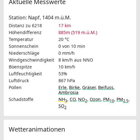
Aktuelle Messwerte
Station: Napf, 1404 m.ü.M.
Distanz zu 6218
17 km
Höhendifferenz
885m (519 m.ü.M.)
Temperatur
20 °C
Sonnenschein
0 von 10 min
Niederschläge
0 mm/h
Windgeschwindigkeit
8 km/h
aus NNO
Böenspitze
10 km/h
Luftfeuchtigkeit
53%
Luftdruck
867 hPa
Pollen
Erle
,
Birke
,
Gräser
,
Beifuss
,
Ambrosia
Schadstoffe
NH
,
CO
,
NO
,
Ozon
,
PM
,
PM
,
3
2
10
2.5
SO
2
Wetteranimationen