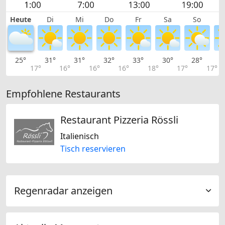
Heute
Di
Mi
Do
Fr
Sa
So
25°
31°
31°
32°
33°
30°
28°
2
17°
16°
16°
16°
18°
17°
17°
Empfohlene Restaurants
Restaurant Pizzeria Rössli
Italienisch
Tisch reservieren
Regenradar anzeigen