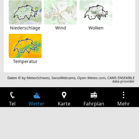
Niederschläge
Wind
Wolken
Temperatur
Daten © by
MeteoSchweiz
,
SwissWebcams
,
Open-Meteo.com
,
CAMS ENSEMBLE
data provider
Tel
Wetter
Karte
Fahrplan
Mehr
Anmelden
Dienste