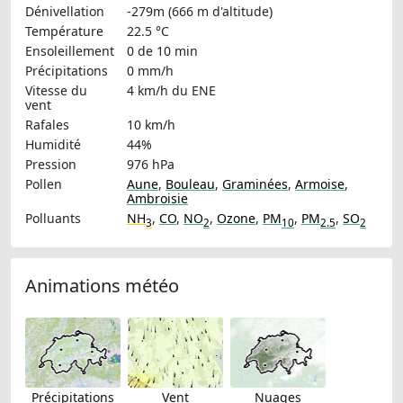
Dénivellation
-279m (666 m d'altitude)
Température
22.5 °C
Ensoleillement
0 de 10 min
Précipitations
0 mm/h
Vitesse du
4 km/h
du ENE
vent
Rafales
10 km/h
Humidité
44%
Pression
976 hPa
Pollen
Aune
,
Bouleau
,
Graminées
,
Armoise
,
Ambroisie
Polluants
NH
,
CO
,
NO
,
Ozone
,
PM
,
PM
,
SO
3
2
10
2.5
2
Animations météo
Précipitations
Vent
Nuages