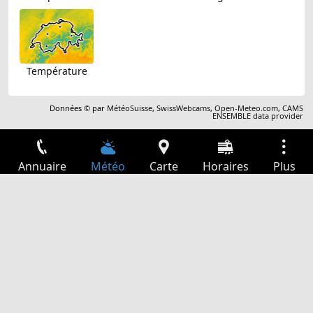
Température
Données © par
MétéoSuisse
,
SwissWebcams
,
Open-Meteo.com
,
CAMS
ENSEMBLE data provider
Annuaire
Météo
Carte
Horaires
Plus
Connexion
Services
Départs
Loisir