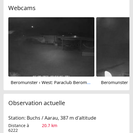
Webcams
Beromunster › West: Paraclub Beromuenster - Skydive Luzern
Beromunster › 
Observation actuelle
Station: Buchs / Aarau, 387 m d'altitude
Distance à
20.7 km
6222