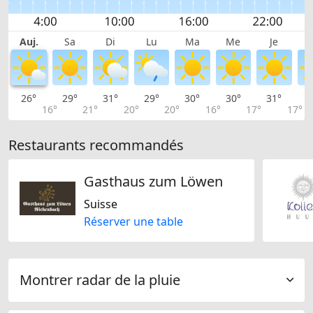
Auj.
Sa
Di
Lu
Ma
Me
Je
26°
29°
31°
29°
30°
30°
31°
3
16°
21°
20°
20°
16°
17°
17°
Restaurants recommandés
Gasthaus zum Löwen
Suisse
Réserver une table
Montrer radar de la pluie