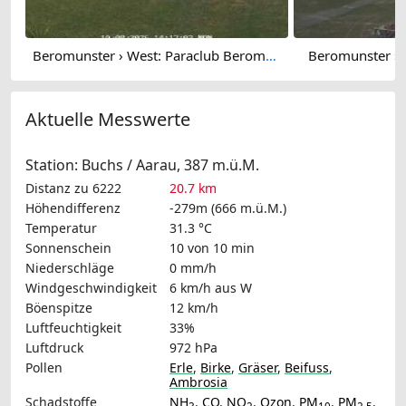
Beromunster › West: Paraclub Beromuenster - Skydive Luzern
Beromunster › 
Aktuelle Messwerte
Station: Buchs / Aarau, 387 m.ü.M.
Distanz zu 6222
20.7 km
Höhendifferenz
-279m (666 m.ü.M.)
Temperatur
31.3 °C
Sonnenschein
10 von 10 min
Niederschläge
0 mm/h
Windgeschwindigkeit
6 km/h
aus W
Böenspitze
12 km/h
Luftfeuchtigkeit
33%
Luftdruck
972 hPa
Pollen
Erle
,
Birke
,
Gräser
,
Beifuss
,
Ambrosia
Schadstoffe
NH
,
CO
,
NO
,
Ozon
,
PM
,
PM
,