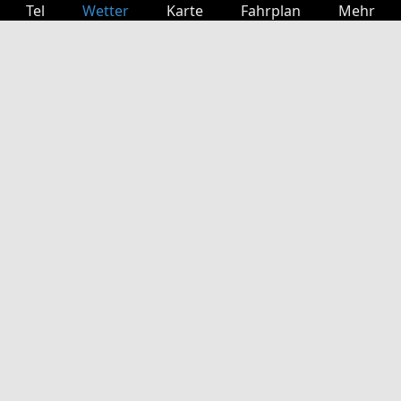
Tel
Wetter
Karte
Fahrplan
Mehr
Anmelden
Dienste
Abfahrtstabelle
Freizeit
TV-Programm
Kinoprogramm
Websuche
App