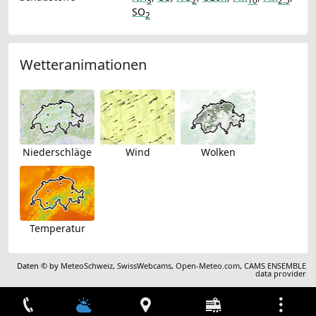
3
2
10
2.5
SO
2
Wetteranimationen
Niederschläge
Wind
Wolken
Temperatur
Daten © by
MeteoSchweiz
,
SwissWebcams
,
Open-Meteo.com
,
CAMS ENSEMBLE
data provider