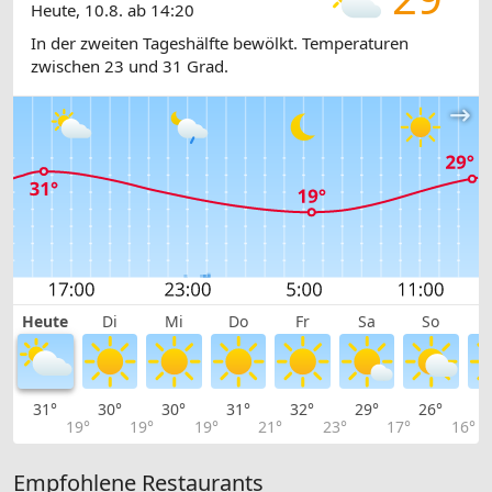
Heute, 10.8. ab 14:20
In der zweiten Tageshälfte bewölkt. Temperaturen
zwischen 23 und 31 Grad.
Heute
Di
Mi
Do
Fr
Sa
So
31°
30°
30°
31°
32°
29°
26°
2
19°
19°
19°
21°
23°
17°
16°
Empfohlene Restaurants