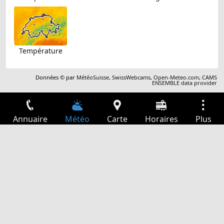
Température
Données © par
MétéoSuisse
,
SwissWebcams
,
Open-Meteo.com
,
CAMS
ENSEMBLE data provider
Annuaire
Météo
Carte
Horaires
Plus
Connexion
Services
Départs
Loisir