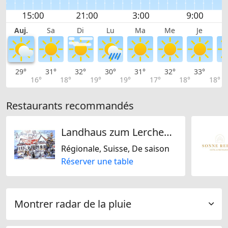
Auj.
Sa
Di
Lu
Ma
Me
Je
29°
31°
32°
30°
31°
32°
33°
3
16°
18°
19°
19°
17°
18°
18°
Restaurants recommandés
Landhaus zum Lerchenhof
Régionale, Suisse, De saison
Réserver une table
Montrer radar de la pluie