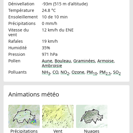
Dénivellation
-93m (515 m d'altitude)
Température
24.8 °C
Ensoleillement
10 de 10 min
Précipitations
0 mm/h
Vitesse du
12 km/h
du ENE
vent
Rafales
19 km/h
Humidité
35%
Pression
971 hPa
Pollen
Aune
,
Bouleau
,
Graminées
,
Armoise
,
Ambroisie
Polluants
NH
,
CO
,
NO
,
Ozone
,
PM
,
PM
,
SO
3
2
10
2.5
2
Animations météo
Précipitations
Vent
Nuages