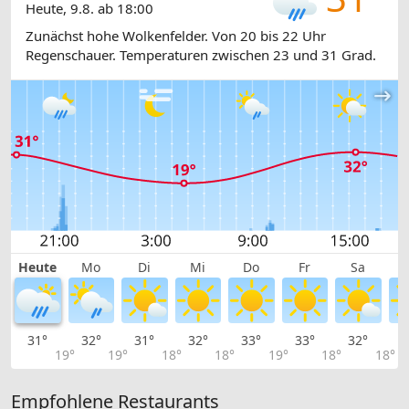
Heute, 9.8. ab 18:00
Zunächst hohe Wolkenfelder. Von 20 bis 22 Uhr
Regenschauer. Temperaturen zwischen 23 und 31 Grad.
Heute
Mo
Di
Mi
Do
Fr
Sa
31°
32°
31°
32°
33°
33°
32°
2
19°
19°
18°
18°
19°
18°
18°
Empfohlene Restaurants