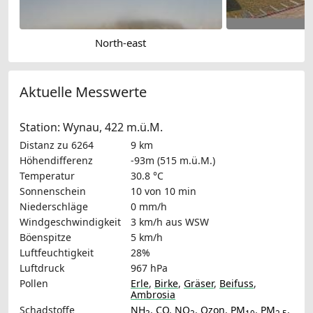
North-east
P
Aktuelle Messwerte
Station: Wynau, 422 m.ü.M.
Distanz zu 6264
9 km
Höhendifferenz
-93m (515 m.ü.M.)
Temperatur
30.8 °C
Sonnenschein
10 von 10 min
Niederschläge
0 mm/h
Windgeschwindigkeit
3 km/h
aus WSW
Böenspitze
5 km/h
Luftfeuchtigkeit
28%
Luftdruck
967 hPa
Pollen
Erle
,
Birke
,
Gräser
,
Beifuss
,
Ambrosia
Schadstoffe
NH
,
CO
,
NO
,
Ozon
,
PM
,
PM
,