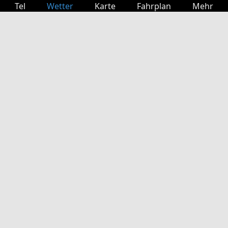
Tel
Wetter
Karte
Fahrplan
Mehr
Anmelden
Dienste
Abfahrtstabelle
Freizeit
TV-Programm
Kinoprogramm
Websuche
App