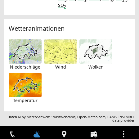
3
2
10
2.5
SO
2
Wetteranimationen
Niederschläge
Wind
Wolken
Temperatur
Daten © by
MeteoSchweiz
,
SwissWebcams
,
Open-Meteo.com
,
CAMS ENSEMBLE
data provider